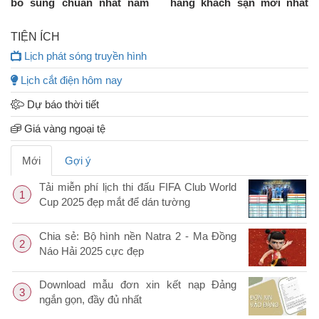
bổ sung chuẩn nhất năm
hàng khách sạn mới nhất
2018
2019 cho sinh viên mới ra
trường
TIỆN ÍCH
Lịch phát sóng truyền hình
Lịch cắt điện hôm nay
Dự báo thời tiết
Giá vàng ngoại tệ
Mới
Gợi ý
Tải miễn phí lịch thi đấu FIFA Club World
1
Cup 2025 đẹp mắt để dán tường
Chia sẻ: Bộ hình nền Natra 2 - Ma Đồng
2
Náo Hải 2025 cực đẹp
Download mẫu đơn xin kết nạp Đảng
3
ngắn gọn, đầy đủ nhất