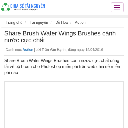
Chia
sẻ
tài
Trang chủ
Tài nguyên
Đồ Hoạ
Action
nguyê
Share Brush Water Wings Brushes cánh
kiến
thức
nước cực chất
cuộc
Danh mục
Action
|
bởi
Trần Văn Hạnh
,
đăng ngày 15/04/2016
sống
các
Share Brush Water Wings Brushes cánh nước cực chất cùng
thủ
tải vể bộ brush cho Photoshop miễn phí trên web chia sẻ miễn
thuật
phí nào
hay