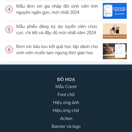
Mẫu đơn xin gia nhập đội sinh viên tình
4
nguyện ngắn gọn, mới nhất 2024
Mẫu phiếu đăng ký dự tuyển viên chức
5
cực chi tiết và đầy đủ mới nhất năm 2024
Đơn xin bảo lưu kết quả học tập dành cho
6
sinh viên muốn tạm ngưng thời gian học
ĐỒ HOẠ
Mẫu Cover
Font chữ
Hiệu ứng ảnh
Hiệu ứng chữ
Action
Banner và logo