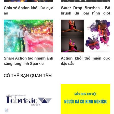
Chia sẻ Action khói lửa cực
Water Drop Brushes - Bộ
ảo
brush đủ loại hình giọt
nước hiệu ứng rất hay
Share Action tạo nhanh ánh
Action khói thô miên cực
sáng lung linh Sparkle
đặc sắc
CÓ THỂ BẠN QUAN TÂM