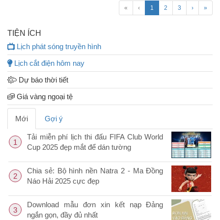
«
‹
1
2
3
›
»
TIỆN ÍCH
Lịch phát sóng truyền hình
Lịch cắt điện hôm nay
Dự báo thời tiết
Giá vàng ngoại tệ
Mới
Gợi ý
Tải miễn phí lịch thi đấu FIFA Club World
1
Cup 2025 đẹp mắt để dán tường
Chia sẻ: Bộ hình nền Natra 2 - Ma Đồng
2
Náo Hải 2025 cực đẹp
Download mẫu đơn xin kết nạp Đảng
3
ngắn gọn, đầy đủ nhất