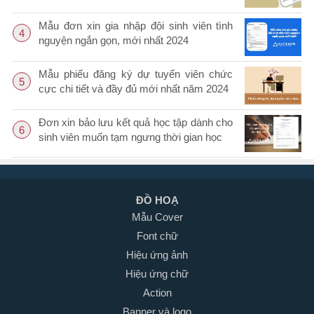
Mẫu đơn xin gia nhập đội sinh viên tình
4
nguyện ngắn gọn, mới nhất 2024
Mẫu phiếu đăng ký dự tuyển viên chức
5
cực chi tiết và đầy đủ mới nhất năm 2024
Đơn xin bảo lưu kết quả học tập dành cho
6
sinh viên muốn tạm ngưng thời gian học
ĐỒ HOẠ
Mẫu Cover
Font chữ
Hiệu ứng ảnh
Hiệu ứng chữ
Action
Banner và logo