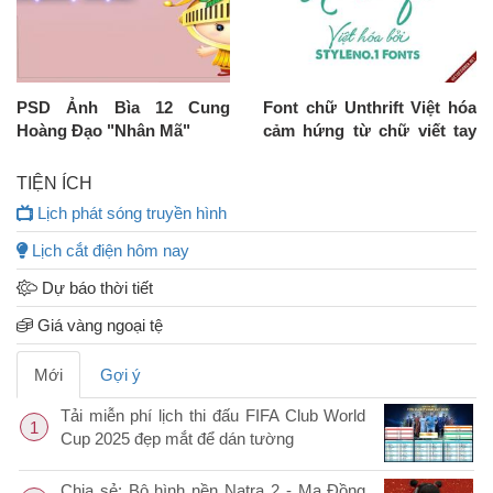
PSD Ảnh Bìa 12 Cung
Font chữ Unthrift Việt hóa
Hoàng Đạo "Nhân Mã"
cảm hứng từ chữ viết tay
thập niên 90
TIỆN ÍCH
Lịch phát sóng truyền hình
Lịch cắt điện hôm nay
Dự báo thời tiết
Giá vàng ngoại tệ
Mới
Gợi ý
Tải miễn phí lịch thi đấu FIFA Club World
1
Cup 2025 đẹp mắt để dán tường
Chia sẻ: Bộ hình nền Natra 2 - Ma Đồng