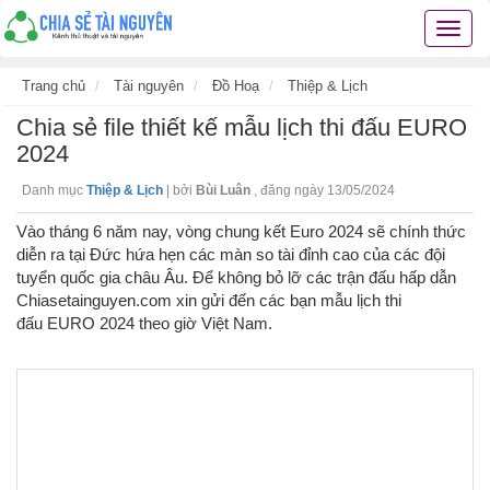
Chia
sẻ
tài
Trang chủ
Tài nguyên
Đồ Hoạ
Thiệp & Lịch
nguyê
Chia sẻ file thiết kế mẫu lịch thi đấu EURO
kiến
thức
2024
cuộc
Danh mục
Thiệp & Lịch
|
bởi
Bùi Luân
,
đăng ngày 13/05/2024
sống
các
Vào tháng 6 năm nay, vòng chung kết Euro 2024 sẽ chính thức
thủ
diễn ra tại Đức hứa hẹn các màn so tài đỉnh cao của các đội
thuật
tuyển quốc gia châu Âu. Để không bỏ lỡ các trận đấu hấp dẫn
hay
Chiasetainguyen.com xin gửi đến các bạn mẫu lịch thi
đấu EURO 2024 theo giờ Việt Nam.