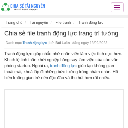
Chia
sẻ
tài
Trang chủ
Tài nguyên
File tranh
Tranh động lực
nguyê
Chia sẻ file tranh động lực trang trí tường
kiến
thức
Danh mục
Tranh động lực
|
bởi
Bùi Luân
,
đăng ngày 13/02/2023
cuộc
sống
Tranh động lực giúp nhắc nhở nhân viên làm việc tích cực hơn.
các
Khích lệ tinh thần khởi nghiệp hăng say làm việc của các văn
thủ
phòng startup. Ngoài ra,
tranh động lực
giúp tạo không gian
thuật
thoải mái, khoả lấp đi những bức tường trống nhàm chán. Hô
hay
biến không gian trở nên độc đáo và thu hút hơn rất nhiều.