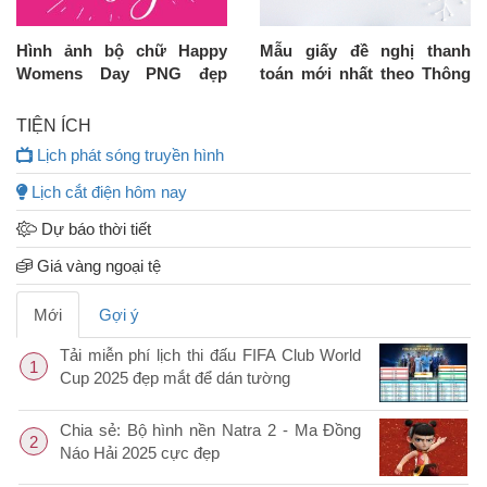
Hình ảnh bộ chữ Happy
Mẫu giấy đề nghị thanh
Womens Day PNG đẹp
toán mới nhất theo Thông
miễn phí
tư 133/2016/TT-BTC !
TIỆN ÍCH
Lịch phát sóng truyền hình
Lịch cắt điện hôm nay
Dự báo thời tiết
Giá vàng ngoại tệ
Mới
Gợi ý
Tải miễn phí lịch thi đấu FIFA Club World
1
Cup 2025 đẹp mắt để dán tường
Chia sẻ: Bộ hình nền Natra 2 - Ma Đồng
2
Náo Hải 2025 cực đẹp