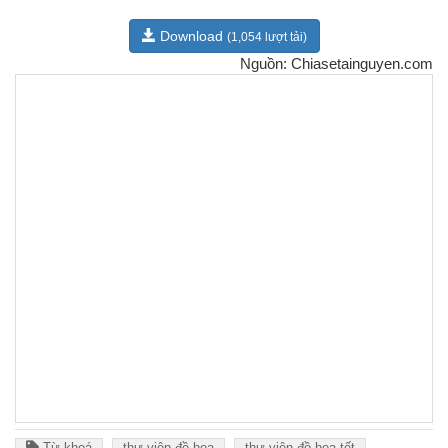
Download
(1,054 lượt tải)
Nguồn: Chiasetainguyen.com
Từ khoá
thư viện đồ hoạ
thư viện đồ hoạ tết