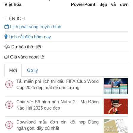
Việt hóa
PowerPoint đẹp và đơn
giản để làm các bài thuyết
trình phần 1
TIỆN ÍCH
Lịch phát sóng truyền hình
Lịch cắt điện hôm nay
Dự báo thời tiết
Giá vàng ngoại tệ
Mới
Gợi ý
Tải miễn phí lịch thi đấu FIFA Club World
1
Cup 2025 đẹp mắt để dán tường
Chia sẻ: Bộ hình nền Natra 2 - Ma Đồng
2
Náo Hải 2025 cực đẹp
Download mẫu đơn xin kết nạp Đảng
3
ngắn gọn, đầy đủ nhất