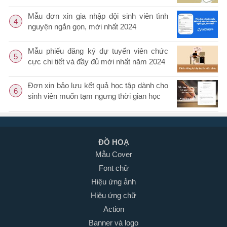
Mẫu đơn xin gia nhập đội sinh viên tình
4
nguyện ngắn gọn, mới nhất 2024
Mẫu phiếu đăng ký dự tuyển viên chức
5
cực chi tiết và đầy đủ mới nhất năm 2024
Đơn xin bảo lưu kết quả học tập dành cho
6
sinh viên muốn tạm ngưng thời gian học
ĐỒ HOẠ
Mẫu Cover
Font chữ
Hiệu ứng ảnh
Hiệu ứng chữ
Action
Banner và logo