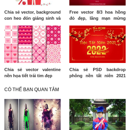
Chia sẻ vector, background
Free vector 8/3 hoa hồng
con heo đón giáng sinh và
đỏ đẹp, lãng mạn mừng
tết 2019 cực chất
Ngày quốc tế phụ nữ
Chia sẻ vector valentine
Chia sẻ PSD backdrop
nền họa tiết trái tim đẹp
phông nền tất niên 2021
đẹp, ấn tượng nhất
CÓ THỂ BẠN QUAN TÂM