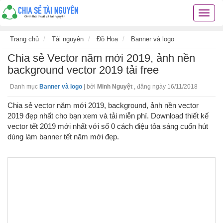
Chia
sẻ
tài
Trang chủ
Tài nguyên
Đồ Hoạ
Banner và logo
nguyê
Chia sẻ Vector năm mới 2019, ảnh nền
kiến
thức
background vector 2019 tải free
cuộc
Danh mục
Banner và logo
|
bởi
Minh Nguyệt
,
đăng ngày 16/11/2018
sống
các
Chia sẻ vector năm mới 2019, background, ảnh nền vector
thủ
2019 đẹp nhất cho bạn xem và tải miễn phí. Download thiết kế
thuật
vector tết 2019 mới nhất với số 0 cách điệu tỏa sáng cuốn hút
hay
dùng làm banner tết năm mới đẹp.