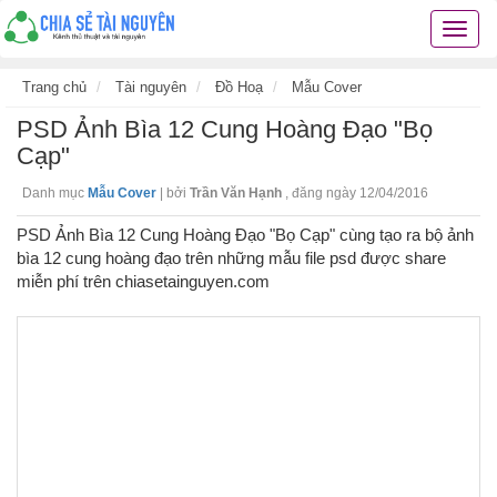
Chia
sẻ
tài
Trang chủ
Tài nguyên
Đồ Hoạ
Mẫu Cover
nguyê
PSD Ảnh Bìa 12 Cung Hoàng Đạo "Bọ
kiến
thức
Cạp"
cuộc
Danh mục
Mẫu Cover
|
bởi
Trần Văn Hạnh
,
đăng ngày 12/04/2016
sống
các
PSD Ảnh Bìa 12 Cung Hoàng Đạo "Bọ Cạp" cùng tạo ra bộ ảnh
thủ
bìa 12 cung hoàng đạo trên những mẫu file psd được share
thuật
miễn phí trên chiasetainguyen.com
hay