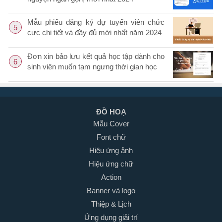
Mẫu phiếu đăng ký dự tuyển viên chức
5
cực chi tiết và đầy đủ mới nhất năm 2024
Đơn xin bảo lưu kết quả học tập dành cho
6
sinh viên muốn tạm ngưng thời gian học
ĐỒ HOẠ
Mẫu Cover
Font chữ
Hiệu ứng ảnh
Hiệu ứng chữ
Action
Banner và logo
Thiệp & Lịch
Ứng dụng giải trí