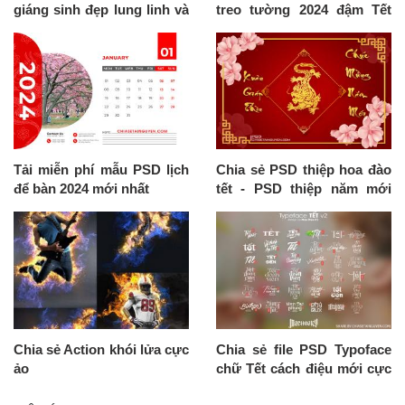
giáng sinh đẹp lung linh và
treo tường 2024 đậm Tết
huyền ảo
Việt
Tải miễn phí mẫu PSD lịch
Chia sẻ PSD thiệp hoa đào
để bàn 2024 mới nhất
tết - PSD thiệp năm mới
2024 đẹp nhất
Chia sẻ Action khói lửa cực
Chia sẻ file PSD Typoface
ảo
chữ Tết cách điệu mới cực
"độc"