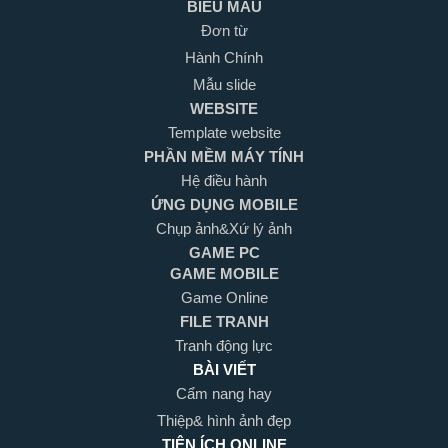
BIỂU MẪU
Đơn từ
Hành Chính
Mẫu slide
WEBSITE
Template website
PHẦN MỀM MÁY TÍNH
Hệ điều hành
ỨNG DỤNG MOBILE
Chụp ảnh&Xứ lý ảnh
GAME PC
GAME MOBILE
Game Online
FILE TRANH
Tranh động lực
BÀI VIẾT
Cẩm nang hay
Thiệp& hình ảnh đẹp
TIỆN ÍCH ONLINE