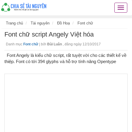
Chia
sẻ
tài
Trang chủ
Tài nguyên
Đồ Hoạ
Font chữ
nguyê
Font chữ script Angely Việt hóa
kiến
thức
Danh mục
Font chữ
|
bởi
Bùi Luân
,
đăng ngày 12/10/2017
cuộc
sống
Font Angely là kiểu chữ script, rất tuyệt vời cho các thiết kế về
các
thiệp. Font có tới 394 glyphs và hỗ trợ tính năng Opentype
thủ
thuật
hay