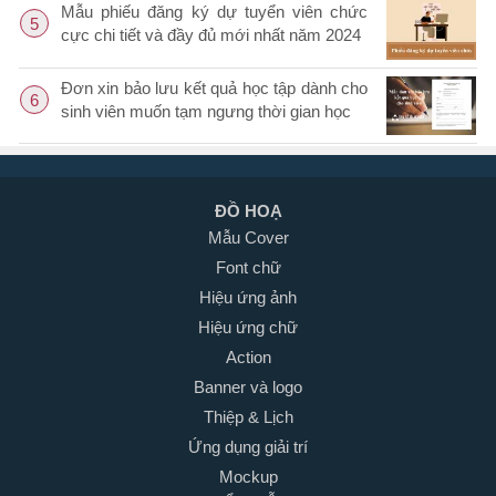
Mẫu phiếu đăng ký dự tuyển viên chức
5
cực chi tiết và đầy đủ mới nhất năm 2024
Đơn xin bảo lưu kết quả học tập dành cho
6
sinh viên muốn tạm ngưng thời gian học
ĐỒ HOẠ
Mẫu Cover
Font chữ
Hiệu ứng ảnh
Hiệu ứng chữ
Action
Banner và logo
Thiệp & Lịch
Ứng dụng giải trí
Mockup