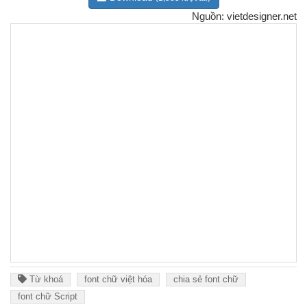
Nguồn: vietdesigner.net
Từ khoá
font chữ việt hóa
chia sẻ font chữ
font chữ Script