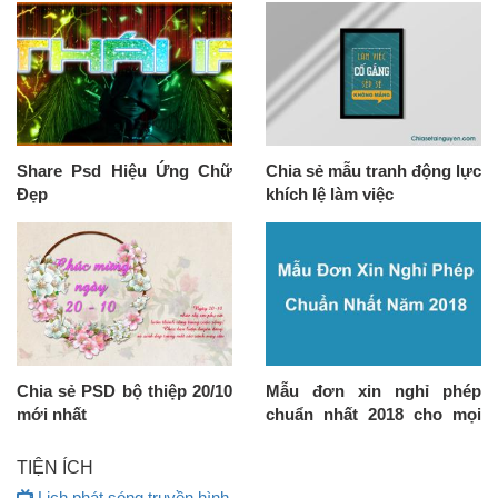
BTC
Share Psd Hiệu Ứng Chữ
Chia sẻ mẫu tranh động lực
Đẹp
khích lệ làm việc
Chia sẻ PSD bộ thiệp 20/10
Mẫu đơn xin nghỉ phép
mới nhất
chuẩn nhất 2018 cho mọi
khối ngành
TIỆN ÍCH
Lịch phát sóng truyền hình