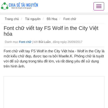
Chia
sẻ
tài
Trang chủ
Tài nguyên
Đồ Hoạ
Font chữ
nguyê
Font chữ viết tay FS Wolf in the City Việt
kiến
thức
hóa
cuộc
Danh mục
Font chữ
|
bởi
Bùi Luân
,
đăng ngày 26/09/2017
sống
các
Font chữ viết tay FS Wolf in the City Việt hóa - Wolf in the City là
thủ
một kiểu chữ đẹp, được tạo ra bởi Maelle.K. Phông chữ là tuyệt
thuật
vời để sử dụng trong tiêu đề lớn, và rất đáng yêu để sử dụng
hay
trên hình ảnh.