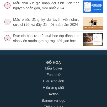
Mẫu đơn xin gia nhập đội sinh viên tình
4
nguyện ngắn gọn, mới nhất 2024
Mẫu phiếu đăng ký dự tuyển viên chức
5
cực chi tiết và đầy đủ mới nhất năm 2024
Đơn xin bảo lưu kết quả học tập dành cho
6
sinh viên muốn tạm ngưng thời gian học
ĐỒ HOẠ
Mẫu Cover
Font chữ
Hiệu ứng ảnh
Hiệu ứng chữ
Action
Banner và logo
Thiệp & Lịch