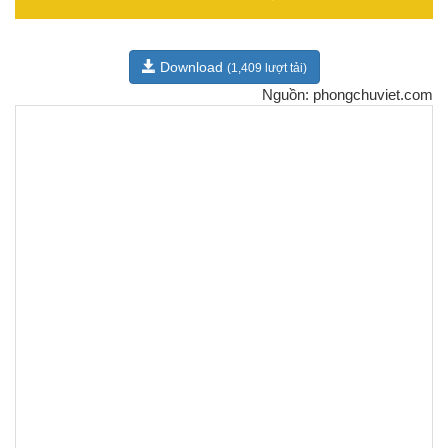
Download
(1,409 lượt tải)
Nguồn: phongchuviet.com