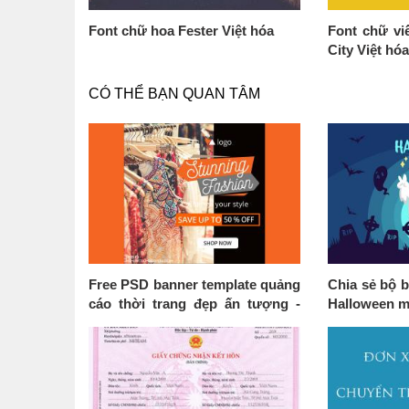
Font chữ hoa Fester Việt hóa
Font chữ viế
City Việt hó
CÓ THỂ BẠN QUAN TÂM
Free PSD banner template quảng
Chia sẻ bộ b
cáo thời trang đẹp ấn tượng -
Halloween m
Mẫu 06