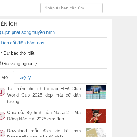
IỆN ÍCH
Lịch phát sóng truyền hình
Lịch cắt điện hôm nay
Dự báo thời tiết
Giá vàng ngoại tệ
Mới
Gợi ý
Tải miễn phí lịch thi đấu FIFA Club
1
World Cup 2025 đẹp mắt để dán
tường
Chia sẻ: Bộ hình nền Natra 2 - Ma
2
Đồng Náo Hải 2025 cực đẹp
Download mẫu đơn xin kết nạp
3