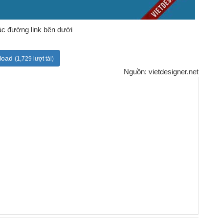
c đường link bên dưới
load
(1,729 lượt tải)
Nguồn: vietdesigner.net