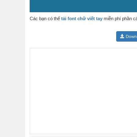
Các bạn có thể
tải font chữ viết tay
miễn phí phần cá
Down