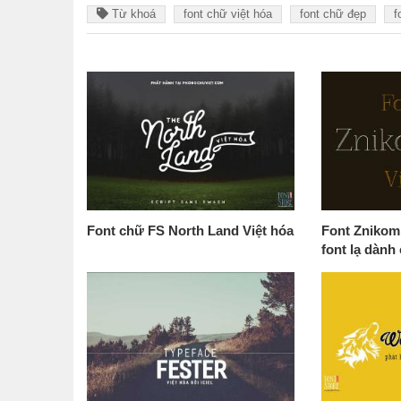
Từ khoá
font chữ việt hóa
font chữ đẹp
f
Font chữ FS North Land Việt hóa
Font Znikom
font lạ dành 