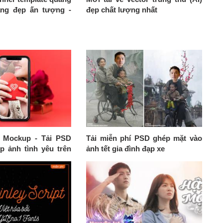
ang đẹp ấn tượng -
đẹp chất lượng nhất
e Mockup - Tải PSD
Tải miễn phí PSD ghép mặt vào
 ảnh tình yêu trên
ảnh tết gia đình đạp xe