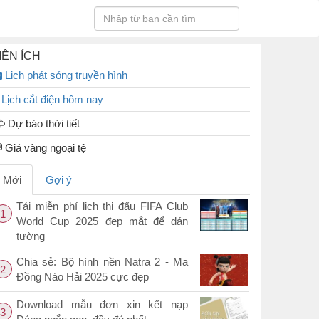
IỆN ÍCH
Lịch phát sóng truyền hình
Lịch cắt điện hôm nay
Dự báo thời tiết
Giá vàng ngoại tệ
Mới
Gợi ý
Tải miễn phí lịch thi đấu FIFA Club
1
World Cup 2025 đẹp mắt để dán
tường
Chia sẻ: Bộ hình nền Natra 2 - Ma
2
Đồng Náo Hải 2025 cực đẹp
Download mẫu đơn xin kết nạp
3