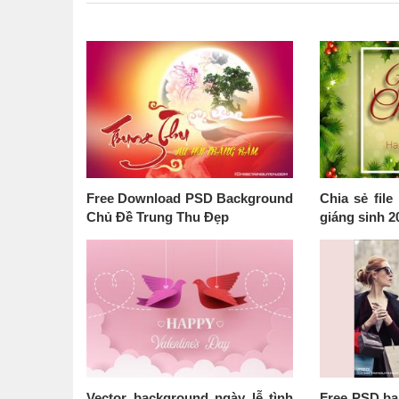
Free Download PSD Background
Chia sẻ fil
Chủ Đề Trung Thu Đẹp
giáng sinh 2
Vector background ngày lễ tình
Free PSD ba