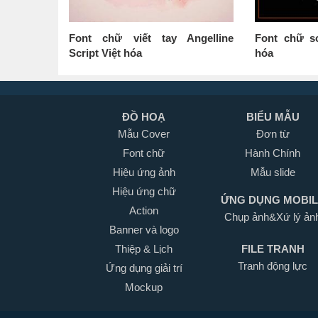
Font chữ viết tay Angelline
Font chữ sc
Script Việt hóa
hóa
ĐỒ HOẠ
BIỂU MẪU
Mẫu Cover
Đơn từ
Font chữ
Hành Chính
Hiệu ứng ảnh
Mẫu slide
Hiệu ứng chữ
ỨNG DỤNG MOBI
Action
Chụp ảnh&Xứ lý ản
Banner và logo
Thiệp & Lịch
FILE TRANH
Tranh động lực
Ứng dụng giải trí
Mockup