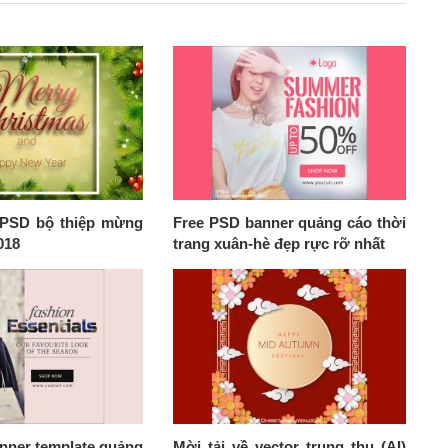
e PSD bộ thiệp mừng
Free PSD banner quảng cáo thời
018
trang xuân-hè đẹp rực rỡ nhất
nner template quảng
Mời tải về vector trung thu (AI)