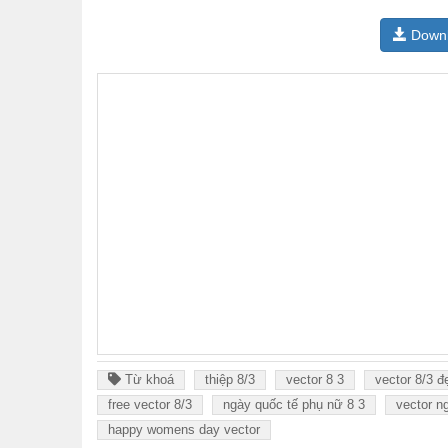
Down
Từ khoá
thiệp 8/3
vector 8 3
vector 8/3 đ
free vector 8/3
ngày quốc tế phụ nữ 8 3
vector n
happy womens day vector