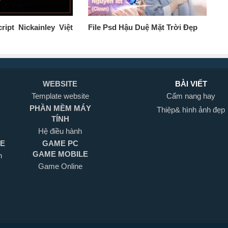
ript Nickainley Việt
File Psd Hậu Duệ Mặt Trời Đẹp
WEBSITE
BÀI VIẾT
Template website
Cẩm nang hay
PHẦN MỀM MÁY
Thiệp& hình ảnh đẹp
TÍNH
Hệ điều hành
LE
GAME PC
GAME MOBILE
h
Game Online