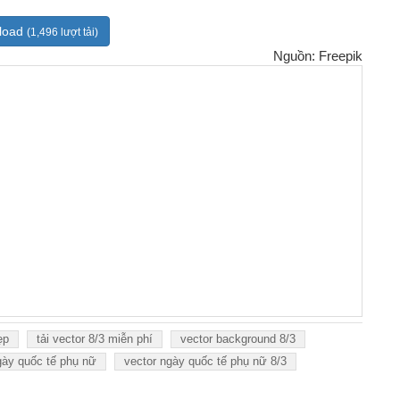
load
(1,496 lượt tải)
Nguồn: Freepik
ẹp
tải vector 8/3 miễn phí
vector background 8/3
gày quốc tế phụ nữ
vector ngày quốc tế phụ nữ 8/3