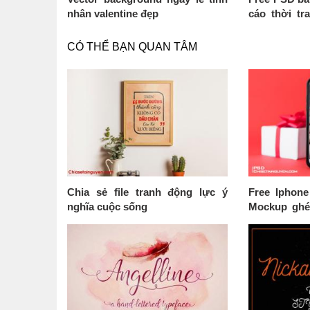
nhân valentine đẹp
cáo thời tr
Mẫu 07
CÓ THỂ BẠN QUAN TÂM
Chia sẻ file tranh động lực ý
Free Iphon
nghĩa cuộc sống
Mockup ghép
Iphone