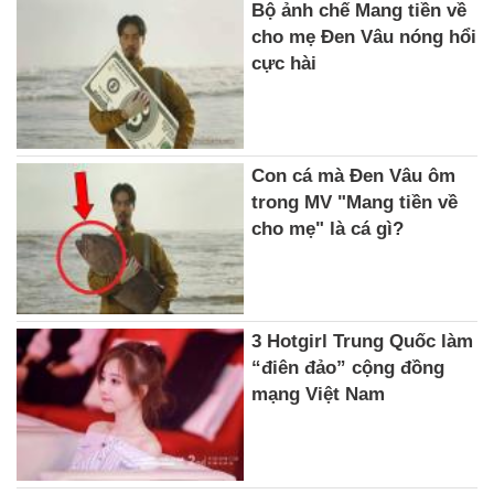
Bộ ảnh chế Mang tiền về
cho mẹ Đen Vâu nóng hổi
cực hài
Con cá mà Đen Vâu ôm
trong MV "Mang tiền về
cho mẹ" là cá gì?
3 Hotgirl Trung Quốc làm
“điên đảo” cộng đồng
mạng Việt Nam