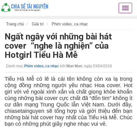
Chia
sẻ
tài
Trang chủ
Giải trí
Phim video, ca nhạc
nguyê
Ngất ngây với những bài hát
kiến
thức
cover “nghe là nghiện” của
cuộc
Hotgirl Tiểu Hà Mễ
sống
các
Danh mục
Phim video, ca nhạc
bởi
Mun Mun
,
ngày 03/04/2018
thủ
thuật
Tiểu Hà Mễ có lẽ là cái tên không còn xa lạ trong
hay
cộng đồng những người yêu nhạc Hoa cover. Hot
girl với vẻ ngoài xinh xắn và chất giọng khỏe khoắn
cùng những bài cover cực chất đã “đốn tim” không ít
cư dân mạng Trung Quốc lẫn Việt Nam. Dưới đây,
chiasetainguyen sẽ tổng hợp và giới thiệu đến bạn
những bài hát cover hay nhất của Tiểu Hà Mễ. Chúc
bạn có những phút giây nghe nhạc vui vẻ.