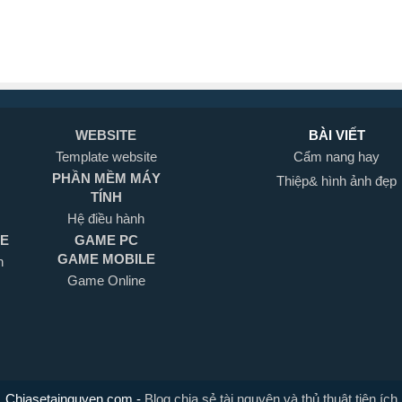
WEBSITE
BÀI VIẾT
Template website
Cẩm nang hay
PHẦN MỀM MÁY
Thiệp& hình ảnh đẹp
TÍNH
Hệ điều hành
LE
GAME PC
GAME MOBILE
h
Game Online
Chiasetainguyen.com
-
Blog chia sẻ tài nguyên và thủ thuật tiện ích