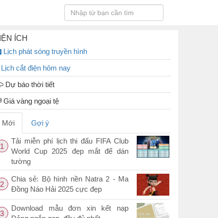
IỆN ÍCH
Lịch phát sóng truyền hình
Lịch cắt điện hôm nay
Dự báo thời tiết
Giá vàng ngoại tệ
Mới
Gợi ý
Tải miễn phí lịch thi đấu FIFA Club
1
World Cup 2025 đẹp mắt để dán
tường
Chia sẻ: Bộ hình nền Natra 2 - Ma
2
Đồng Náo Hải 2025 cực đẹp
Download mẫu đơn xin kết nạp
3