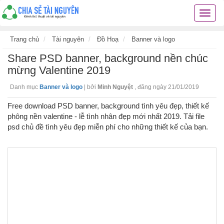
Chia
sẻ
tài
Trang chủ
Tài nguyên
Đồ Hoạ
Banner và logo
nguyê
Share PSD banner, background nền chúc
kiến
thức
mừng Valentine 2019
cuộc
Danh mục
Banner và logo
|
bởi
Minh Nguyệt
,
đăng ngày 21/01/2019
sống
các
Free download PSD banner, background tình yêu đẹp, thiết kế
thủ
phông nền valentine - lễ tình nhân đẹp mới nhất 2019. Tải file
thuật
psd chủ đề tình yêu đẹp miễn phí cho những thiết kế của bạn.
hay