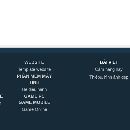
WEBSITE
BÀI VIẾT
Template website
Cẩm nang hay
PHẦN MỀM MÁY
Thiệp& hình ảnh đẹp
TÍNH
Hệ điều hành
LE
GAME PC
GAME MOBILE
h
Game Online