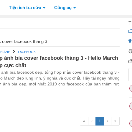
Tiện ích tra cứu
Công cụ
T
ề: cover facebook tháng 3
NH ẢNH
FACEBOOK
p ảnh bìa cover facebook tháng 3 - Hello March
p cực chất
 ảnh bìa facebook đẹp, tổng hợp mẫu cover facebook tháng 3 -
lo March đẹp lung linh, ý nghĩa và cực chất. Hãy tải ngay những
h ảnh bìa đẹp, mới nhất 2019 cho facebook của bạn thêm rực
«
‹
1
›
»