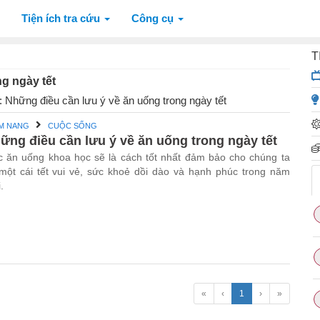
Tiện ích tra cứu
Công cụ
T
g ngày tết
ề: Những điều cần lưu ý về ăn uống trong ngày tết
M NANG
CUỘC SỐNG
ững điều cần lưu ý về ăn uống trong ngày tết
c ăn uống khoa học sẽ là cách tốt nhất đảm bảo cho chúng ta
một cái tết vui vẻ, sức khoẻ dồi dào và hạnh phúc trong năm
.
«
‹
1
›
»