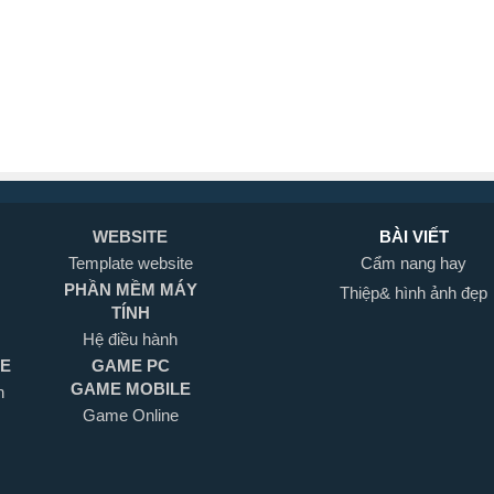
WEBSITE
BÀI VIẾT
Template website
Cẩm nang hay
PHẦN MỀM MÁY
Thiệp& hình ảnh đẹp
TÍNH
Hệ điều hành
LE
GAME PC
GAME MOBILE
h
Game Online