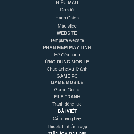
BIỂU MẪU
Đơn từ
Hành Chính
Mẫu slide
WEBSITE
Template website
PHẦN MỀM MÁY TÍNH
Hệ điều hành
ỨNG DỤNG MOBILE
Chụp ảnh&Xứ lý ảnh
GAME PC
GAME MOBILE
Game Online
FILE TRANH
Tranh động lực
BÀI VIẾT
Cẩm nang hay
Thiệp& hình ảnh đẹp
TIỆN ÍCH ONLINE