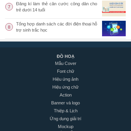
Đăng kí làm thẻ căn cước công dân cho
7
trẻ dưới 14 tuổi
Tổng hợp danh sách các đời điện thoại hỗ
8
trợ sinh trắc học
ĐỒ HOẠ
Mẫu Cover
Font chữ
Hiệu ứng ảnh
Hiệu ứng chữ
Action
Banner và logo
Thiệp & Lịch
Ứng dụng giải trí
Mockup