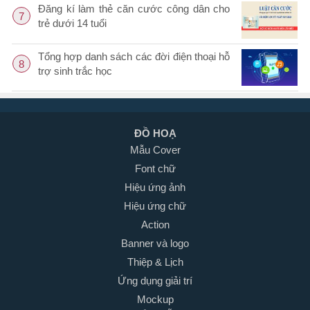
Đăng kí làm thẻ căn cước công dân cho
7
trẻ dưới 14 tuổi
Tổng hợp danh sách các đời điện thoại hỗ
8
trợ sinh trắc học
ĐỒ HOẠ
Mẫu Cover
Font chữ
Hiệu ứng ảnh
Hiệu ứng chữ
Action
Banner và logo
Thiệp & Lịch
Ứng dụng giải trí
Mockup