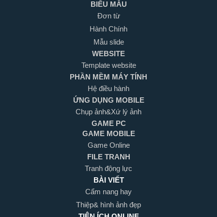
BIỂU MẪU
Đơn từ
Hành Chính
Mẫu slide
WEBSITE
Template website
PHẦN MỀM MÁY TÍNH
Hệ điều hành
ỨNG DỤNG MOBILE
Chụp ảnh&Xứ lý ảnh
GAME PC
GAME MOBILE
Game Online
FILE TRANH
Tranh động lực
BÀI VIẾT
Cẩm nang hay
Thiệp& hình ảnh đẹp
TIỆN ÍCH ONLINE