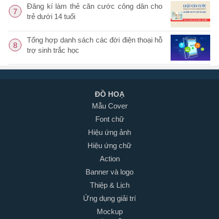
Đăng kí làm thẻ căn cước công dân cho
7
trẻ dưới 14 tuổi
Tổng hợp danh sách các đời điện thoại hỗ
8
trợ sinh trắc học
ĐỒ HOẠ
Mẫu Cover
Font chữ
Hiệu ứng ảnh
Hiệu ứng chữ
Action
Banner và logo
Thiệp & Lịch
Ứng dụng giải trí
Mockup