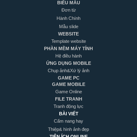
BIỂU MẪU
Đơn từ
Hành Chính
Mẫu slide
WEBSITE
Template website
PHẦN MỀM MÁY TÍNH
Hệ điều hành
ỨNG DỤNG MOBILE
Chụp ảnh&Xứ lý ảnh
GAME PC
GAME MOBILE
Game Online
FILE TRANH
Tranh động lực
BÀI VIẾT
Cẩm nang hay
Thiệp& hình ảnh đẹp
TIỆN ÍCH ONLINE