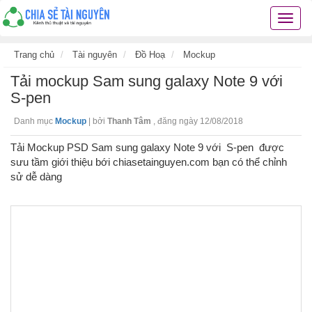
Chia
sẻ
tài
Trang chủ
Tài nguyên
Đồ Hoạ
Mockup
nguyê
Tải mockup Sam sung galaxy Note 9 với
kiến
thức
S-pen
cuộc
Danh mục
Mockup
|
bởi
Thanh Tâm
,
đăng ngày 12/08/2018
sống
các
Tải Mockup PSD Sam sung galaxy Note 9 với S-pen được
thủ
sưu tầm giới thiệu bới chiasetainguyen.com bạn có thể chỉnh
thuật
sử dễ dàng
hay