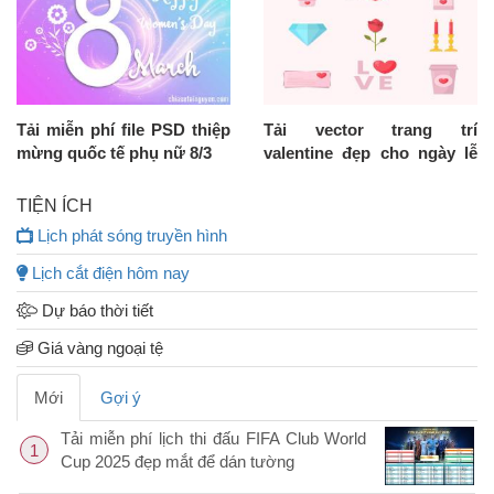
Tải miễn phí file PSD thiệp
Tải vector trang trí
mừng quốc tế phụ nữ 8/3
valentine đẹp cho ngày lễ
tình nhân 14/2
TIỆN ÍCH
Lịch phát sóng truyền hình
Lịch cắt điện hôm nay
Dự báo thời tiết
Giá vàng ngoại tệ
Mới
Gợi ý
Tải miễn phí lịch thi đấu FIFA Club World
1
Cup 2025 đẹp mắt để dán tường