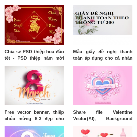
Chia sẻ PSD thiệp hoa đào
Mẫu giấy đề nghị thanh
tết - PSD thiệp năm mới
toán áp dụng cho cá nhân
2024 đẹp nhất
theo Thông tư 200/2014/TT-
BTC
Free vector banner, thiệp
Share file Valentine
chúc mừng 8-3 đẹp cho
Vector(AI), Background
Designer
Valentine đẹp miễn phí