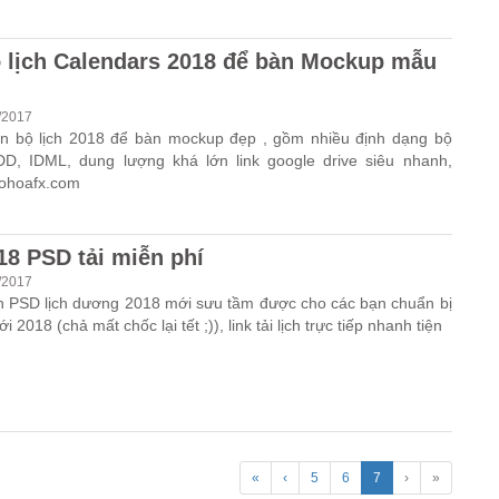
ộ lịch Calendars 2018 để bàn Mockup mẫu
/2017
ạn bộ lịch 2018 để bàn mockup đẹp , gồm nhiều định dạng bộ
DD, IDML, dung lượng khá lớn link google drive siêu nhanh,
dohoafx.com
18 PSD tải miễn phí
/2017
n PSD lịch dương 2018 mới sưu tầm được cho các bạn chuẩn bị
2018 (chả mất chốc lại tết ;)), link tải lịch trực tiếp nhanh tiện
«
‹
5
6
7
›
»