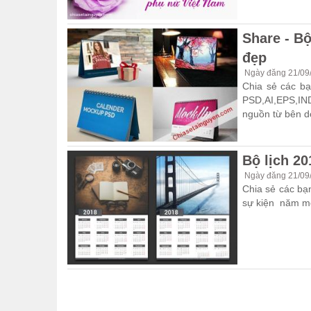
Share - B
đẹp
Ngày đăng 21/09
Chia sẻ các b
PSD,AI,EPS,IN
nguồn từ bên 
Bộ lịch 20
Ngày đăng 21/09
Chia sẻ các bạ
sự kiện năm mới 