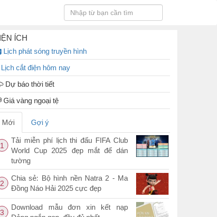
IỆN ÍCH
Lịch phát sóng truyền hình
Lịch cắt điện hôm nay
Dự báo thời tiết
Giá vàng ngoại tệ
Mới
Gợi ý
Tải miễn phí lịch thi đấu FIFA Club
1
World Cup 2025 đẹp mắt để dán
tường
Chia sẻ: Bộ hình nền Natra 2 - Ma
2
Đồng Náo Hải 2025 cực đẹp
Download mẫu đơn xin kết nạp
3