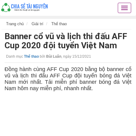
Chia
sẻ
tài
Trang chủ
Giải trí
Thể thao
nguyê
Banner cổ vũ và lịch thi đấu AFF
kiến
thức
Cup 2020 đội tuyển Việt Nam
cuộc
sống
Danh mục
Thể thao
bởi
Bùi Luân
,
ngày 15/12/2021
các
thủ
Đồng hành cùng AFF Cup 2020 bằng bộ banner cổ
thuật
vũ và lịch thi đấu AFF Cup đội tuyển bóng đá Việt
hay
Nam mới nhất. Tải miễn phí banner bóng đá Việt
Nam hôm nay miễn phí, nhanh nhất.