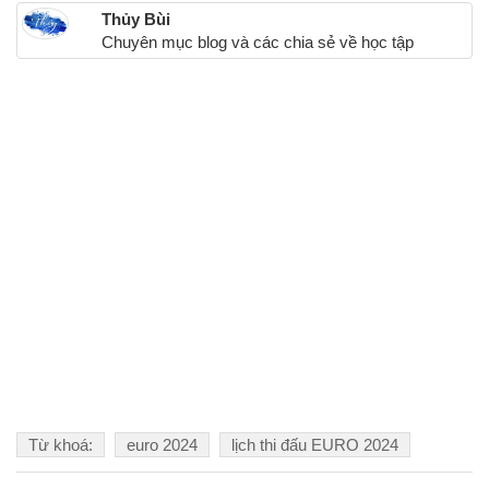
Thủy Bùi
Chuyên mục blog và các chia sẻ về học tập
Từ khoá:
euro 2024
lịch thi đấu EURO 2024