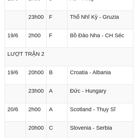
23h00
F
Thổ Nhĩ Kỳ - Gruzia
19/6
2h00
F
Bồ Đào Nha - CH Séc
LƯỢT TRẬN 2
19/6
20h00
B
Croatia - Albania
23h00
A
Đức - Hungary
20/6
2h00
A
Scotland - Thụy Sĩ
20h00
C
Slovenia - Serbia