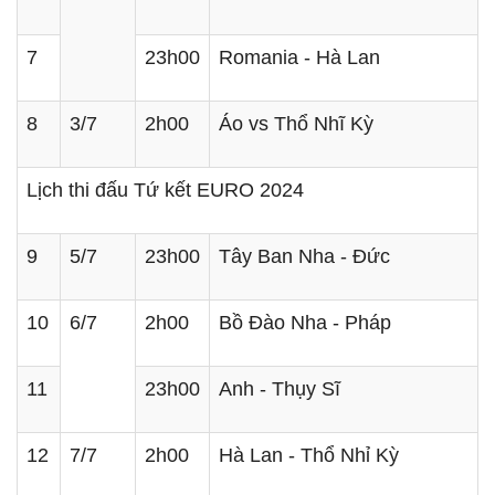
7
23h00
Romania - Hà Lan
8
3/7
2h00
Áo vs Thổ Nhĩ Kỳ
Lịch thi đấu Tứ kết EURO 2024
9
5/7
23h00
Tây Ban Nha - Đức
10
6/7
2h00
Bồ Đào Nha - Pháp
11
23h00
Anh - Thụy Sĩ
12
7/7
2h00
Hà Lan - Thổ Nhỉ Kỳ