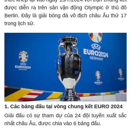
được diễn ra trên sân vận động Olympic ở thủ đô
Berlin. Đây là giải bóng đá vô địch châu Âu thứ 17
trong lịch sử.
1. Các bảng đấu tại vòng chung kết EURO 2024
Giải đấu có sự tham dự của 24 đội tuyển xuất sắc
nhất châu Âu, được chia vào 6 bảng đấu.