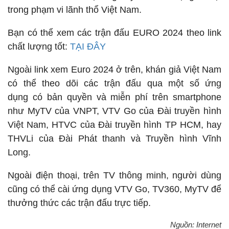
trong phạm vi lãnh thổ Việt Nam.
Bạn có thể xem các trận đấu EURO 2024 theo link
chất lượng tốt:
TẠI ĐÂY
Ngoài
link xem Euro 2024 ở trên, khán giả Việt Nam
có thể theo dõi các trận đấu qua một số ứng
dụng có bản quyền và miễn phí trên smartphone
như MyTV của VNPT, VTV Go của Đài truyền hình
Việt Nam, HTVC của Đài truyền hình TP HCM, hay
THVLi của Đài Phát thanh và Truyền hình Vĩnh
Long.
Ngoài điện thoại, trên TV thông minh, người dùng
cũng có thể cài ứng dụng VTV Go, TV360, MyTV để
thưởng thức các trận đấu trực tiếp.
Nguồn: Internet