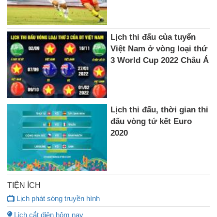
Lịch thi đấu của tuyển
Việt Nam ở vòng loại thứ
3 World Cup 2022 Châu Á
Lịch thi đấu, thời gian thi
đấu vòng tứ kết Euro
2020
TIỆN ÍCH
Lịch phát sóng truyền hình
Lịch cắt điện hôm nay