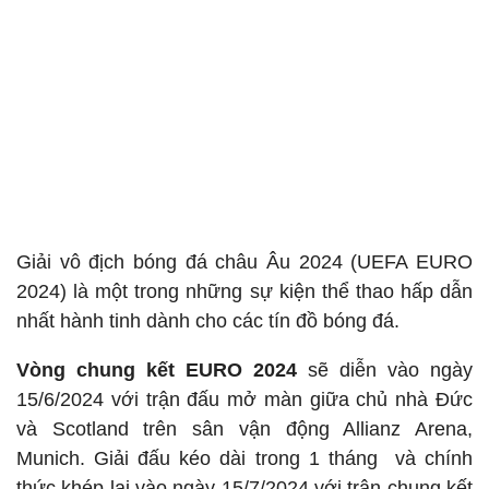
Giải vô địch bóng đá châu Âu 2024 (UEFA EURO
2024) là một trong những sự kiện thể thao hấp dẫn
nhất hành tinh dành cho các tín đồ bóng đá.
Vòng chung kết EURO 2024
sẽ diễn vào ngày
15/6/2024 với trận đấu mở màn giữa chủ nhà Đức
và Scotland trên sân vận động Allianz Arena,
Munich. Giải đấu kéo dài trong 1 tháng và chính
thức khép lại vào ngày 15/7/2024 với trận chung kết