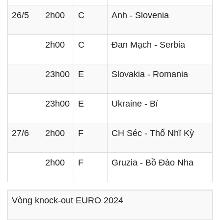
26/5
2h00
C
Anh - Slovenia
2h00
C
Đan Mạch - Serbia
23h00
E
Slovakia - Romania
23h00
E
Ukraine - Bỉ
27/6
2h00
F
CH Séc - Thổ Nhĩ Kỳ
2h00
F
Gruzia - Bồ Đào Nha
Vòng knock-out EURO 2024