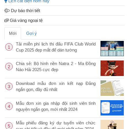
Lịch cắt điện hôm nay
Dự báo thời tiết
Giá vàng ngoại tệ
Mới
Gợi ý
Tải miễn phí lịch thi đấu FIFA Club World
1
Cup 2025 đẹp mắt để dán tường
Chia sẻ: Bộ hình nền Natra 2 - Ma Đồng
2
Náo Hải 2025 cực đẹp
Download mẫu đơn xin kết nạp Đảng
3
ngắn gọn, đầy đủ nhất
Mẫu đơn xin gia nhập đội sinh viên tình
4
nguyện ngắn gọn, mới nhất 2024
Mẫu phiếu đăng ký dự tuyển viên chức
5
cực chi tiết và đầy đủ mới nhất năm 2024