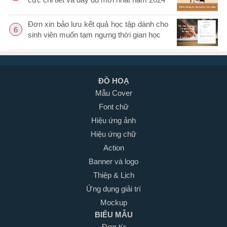
Đơn xin bảo lưu kết quả học tập dành cho
6
sinh viên muốn tạm ngưng thời gian học
ĐỒ HOẠ
Mẫu Cover
Font chữ
Hiệu ứng ảnh
Hiệu ứng chữ
Action
Banner và logo
Thiệp & Lịch
Ứng dụng giải trí
Mockup
BIỂU MẪU
Đơn từ