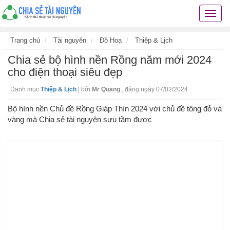
Chia
sẻ
tài
Trang chủ
Tài nguyên
Đồ Hoạ
Thiệp & Lịch
nguyê
Chia sẻ bộ hình nền Rồng năm mới 2024
kiến
thức
cho điện thoại siêu đẹp
cuộc
Danh mục
Thiệp & Lịch
|
bởi
Mr Quang
,
đăng ngày 07/02/2024
sống
các
Bộ hình nền Chủ đề Rồng Giáp Thìn 2024 với chủ đề tông đỏ và
thủ
vàng mà Chia sẻ tài nguyên sưu tầm được
thuật
hay