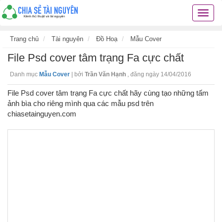
Chia
sẻ
tài
Trang chủ
Tài nguyên
Đồ Hoạ
Mẫu Cover
nguyê
File Psd cover tâm trạng Fa cực chất
kiến
thức
Danh mục
Mẫu Cover
|
bởi
Trần Văn Hạnh
,
đăng ngày 14/04/2016
cuộc
sống
File Psd cover tâm trạng Fa cực chất hãy cùng tạo những tấm
các
ảnh bìa cho riêng mình qua các mẫu psd trên
thủ
chiasetainguyen.com
thuật
hay