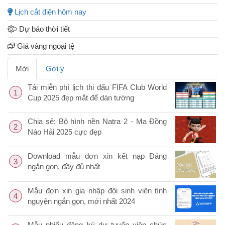
Lịch cắt điện hôm nay
Dự báo thời tiết
Giá vàng ngoại tệ
Mới
Gợi ý
Tải miễn phí lịch thi đấu FIFA Club World
1
Cup 2025 đẹp mắt để dán tường
Chia sẻ: Bộ hình nền Natra 2 - Ma Đồng
2
Náo Hải 2025 cực đẹp
Download mẫu đơn xin kết nạp Đảng
3
ngắn gọn, đầy đủ nhất
Mẫu đơn xin gia nhập đội sinh viên tình
4
nguyện ngắn gọn, mới nhất 2024
Mẫu phiếu đăng ký dự tuyển viên chức