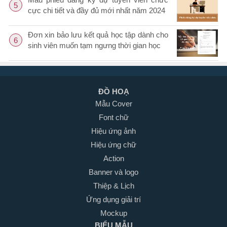
5
cực chi tiết và đầy đủ mới nhất năm 2024
Đơn xin bảo lưu kết quả học tập dành cho
6
sinh viên muốn tạm ngưng thời gian học
ĐỒ HOẠ
Mẫu Cover
Font chữ
Hiệu ứng ảnh
Hiệu ứng chữ
Action
Banner và logo
Thiệp & Lịch
Ứng dụng giải trí
Mockup
BIỂU MẪU