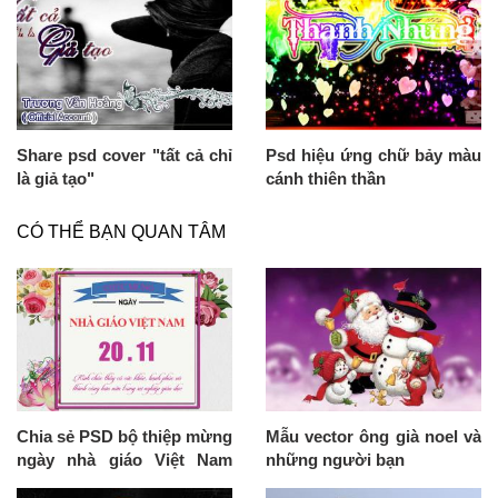
Share psd cover "tất cả chỉ
Psd hiệu ứng chữ bảy màu
là giả tạo"
cánh thiên thần
CÓ THỂ BẠN QUAN TÂM
Chia sẻ PSD bộ thiệp mừng
Mẫu vector ông già noel và
ngày nhà giáo Việt Nam
những người bạn
20/11 đẹp và đầy ý nghĩa