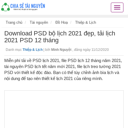
Chia
sẻ
tài
Trang chủ
Tài nguyên
Đồ Hoạ
Thiệp & Lịch
nguyê
Download PSD bộ lịch 2021 đẹp, tải lịch
kiến
thức
2021 PSD 12 tháng
cuộc
Danh mục
Thiệp & Lịch
|
bởi
Minh Nguyệt
,
đăng ngày 11/12/2020
sống
các
Miễn phí tải về PSD lịch 2021, file PSD lịch 12 tháng năm 2021,
thủ
tài nguyên PSD lịch tết năm mới 2021, file lịch treo tường 2021
thuật
PSD với thiết kế độc đáo. Bạn có thể tùy chỉnh ảnh bìa lịch và
hay
nội dung để tạo nên thiết kế lịch 2021 của riêng mình.