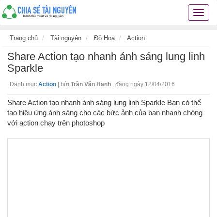
Chia
sẻ
tài
Trang chủ
Tài nguyên
Đồ Hoạ
Action
nguyê
Share Action tạo nhanh ánh sáng lung linh
kiến
thức
Sparkle
cuộc
Danh mục
Action
|
bởi
Trần Văn Hạnh
,
đăng ngày 12/04/2016
sống
các
Share Action tạo nhanh ánh sáng lung linh Sparkle Bạn có thể
thủ
tạo hiệu ứng ánh sáng cho các bức ảnh của bạn nhanh chóng
thuật
với action chạy trên photoshop
hay