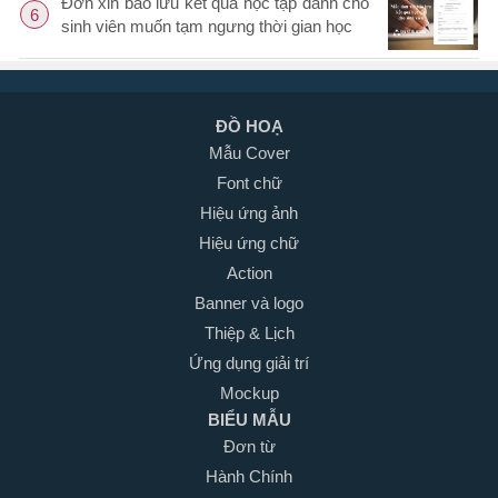
Đơn xin bảo lưu kết quả học tập dành cho
6
sinh viên muốn tạm ngưng thời gian học
ĐỒ HOẠ
Mẫu Cover
Font chữ
Hiệu ứng ảnh
Hiệu ứng chữ
Action
Banner và logo
Thiệp & Lịch
Ứng dụng giải trí
Mockup
BIỂU MẪU
Đơn từ
Hành Chính