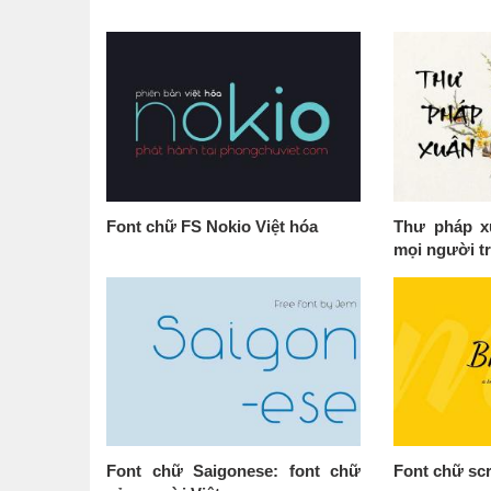
Font chữ FS Nokio Việt hóa
Thư pháp x
mọi người t
Font chữ Saigonese: font chữ
Font chữ scr