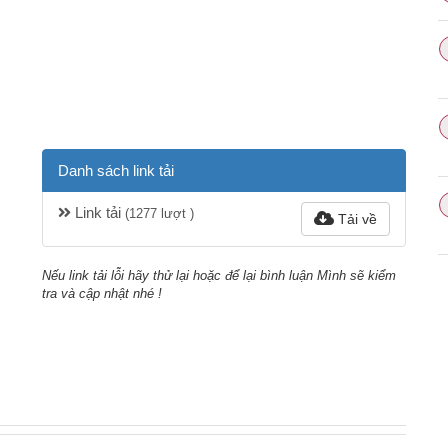
Danh sách link tải
Link tải
(1277 lượt )
Tải về
Nếu link tải lỗi hãy thử lại hoặc để lại bình luận Mình sẽ kiểm
tra và cập nhật nhé !