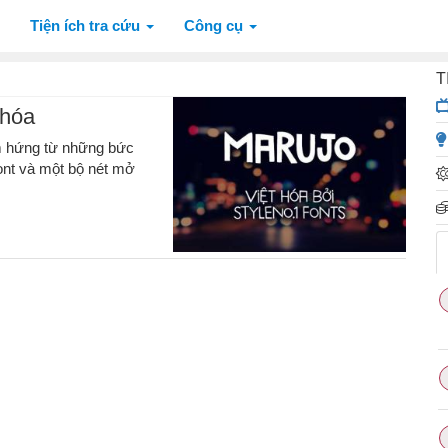
Tiện ích tra cứu
Công cụ
T
 hóa
ảm hứng từ những bức
ont và một bộ nét mở