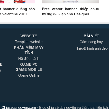
D banner quảng cáo
Free vector banner, thiệp chúc
 Valentine 2019
mừng 8-3 đẹp cho Designer
WEBSITE
BÀI VIẾT
Template website
Cẩm nang hay
PHẦN MỀM MÁY
Thiệp& hình ảnh đẹp
TÍNH
Hệ điều hành
LE
GAME PC
GAME MOBILE
h
Game Online
Chiasetainguyen.com
-
Blog chia sẻ tài nguyên và thủ thuật tiện ích