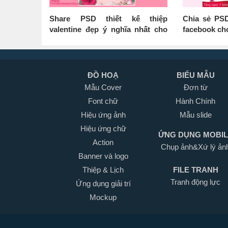
Share PSD thiết kế thiệp
Chia sẻ PS
valentine đẹp ý nghĩa nhất cho
facebook cho
người yêu
ĐỒ HOẠ
BIỂU MẪU
Mẫu Cover
Đơn từ
Font chữ
Hành Chính
Hiệu ứng ảnh
Mẫu slide
Hiệu ứng chữ
ỨNG DỤNG MOBI
Action
Chụp ảnh&Xứ lý ản
Banner và logo
Thiệp & Lịch
FILE TRANH
Tranh động lực
Ứng dụng giải trí
Mockup