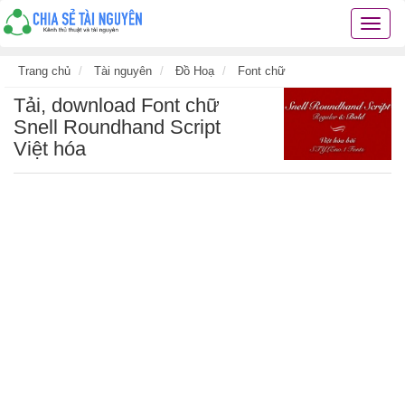
Chia
sẻ
tài
Trang chủ
Tài nguyên
Đồ Hoạ
Font chữ
nguyê
Tải, download Font chữ
kiến
thức
Snell Roundhand Script
cuộc
Việt hóa
sống
các
thủ
thuật
hay