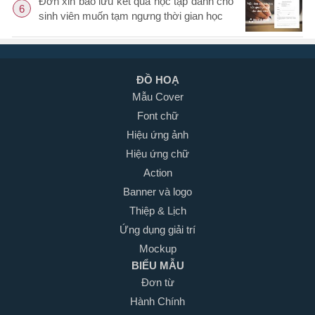
Đơn xin bảo lưu kết quả học tập dành cho
6
sinh viên muốn tạm ngưng thời gian học
ĐỒ HOẠ
Mẫu Cover
Font chữ
Hiệu ứng ảnh
Hiệu ứng chữ
Action
Banner và logo
Thiệp & Lịch
Ứng dụng giải trí
Mockup
BIỂU MẪU
Đơn từ
Hành Chính