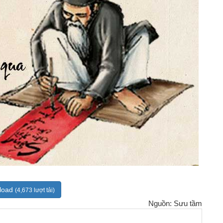
load
(4,673 lượt tải)
Nguồn: Sưu tầm