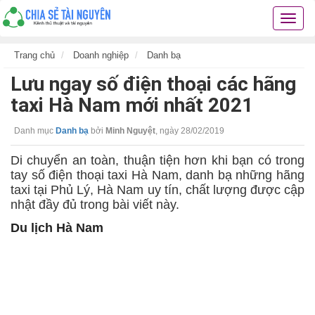
Chia
sẻ
tài
Trang chủ
Doanh nghiệp
Danh bạ
nguyê
Lưu ngay số điện thoại các hãng
kiến
thức
taxi Hà Nam mới nhất 2021
cuộc
sống
Danh mục
Danh bạ
bởi
Minh Nguyệt
,
ngày 28/02/2019
các
thủ
Di chuyển an toàn, thuận tiện hơn khi bạn có trong
thuật
tay số điện thoại taxi Hà Nam, danh bạ những hãng
hay
taxi tại Phủ Lý, Hà Nam uy tín, chất lượng được cập
nhật đầy đủ trong bài viết này.
Du lịch Hà Nam