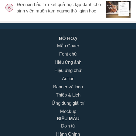
Đơn xin bảo lưu kết quả học tập dành cho
6
sinh viên muốn tạm ngưng thời gian học
ĐỒ HOẠ
Mẫu Cover
Font chữ
Hiệu ứng ảnh
Hiệu ứng chữ
Action
Banner và logo
Thiệp & Lịch
Ứng dụng giải trí
Mockup
BIỂU MẪU
Đơn từ
Hành Chính