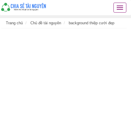
Chia
sẻ
tài
Trang chủ
Chủ đề tài nguyên
background thiệp cưới đẹp
nguyê
kiến
thức
cuộc
sống
các
thủ
thuật
hay