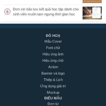
Đơn xin bảo lưu kết quả học tập dành cho
6
sinh viên muốn tạm ngưng thời gian học
ĐỒ HOẠ
Mẫu Cover
Font chữ
Hiệu ứng ảnh
Hiệu ứng chữ
Action
Banner và logo
Thiệp & Lịch
Ứng dụng giải trí
Mockup
BIỂU MẪU
Đơn từ