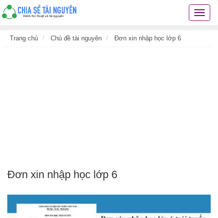
Chia
sẻ
tài
Trang chủ
Chủ đề tài nguyên
Đơn xin nhập học lớp 6
nguyê
kiến
thức
cuộc
sống
các
thủ
thuật
hay
Đơn xin nhập học lớp 6