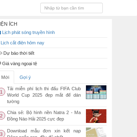
IỆN ÍCH
Lịch phát sóng truyền hình
Lịch cắt điện hôm nay
Dự báo thời tiết
Giá vàng ngoại tệ
Mới
Gợi ý
Tải miễn phí lịch thi đấu FIFA Club
1
World Cup 2025 đẹp mắt để dán
tường
Chia sẻ: Bộ hình nền Natra 2 - Ma
2
Đồng Náo Hải 2025 cực đẹp
Download mẫu đơn xin kết nạp
3