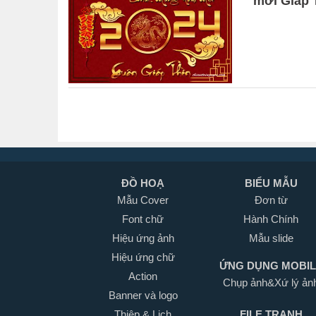
mới Giáp 
ĐỒ HOẠ
BIỂU MẪU
Mẫu Cover
Đơn từ
Font chữ
Hành Chính
Hiệu ứng ảnh
Mẫu slide
Hiệu ứng chữ
ỨNG DỤNG MOBI
Action
Chụp ảnh&Xứ lý ản
Banner và logo
Thiệp & Lịch
FILE TRANH