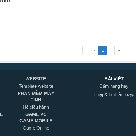
Thìn
«
‹
1
›
»
WEBSITE
BÀI VIẾT
Template website
Cẩm nang hay
PHẦN MỀM MÁY
Thiệp& hình ảnh đẹp
TÍNH
Hệ điều hành
LE
GAME PC
GAME MOBILE
h
Game Online