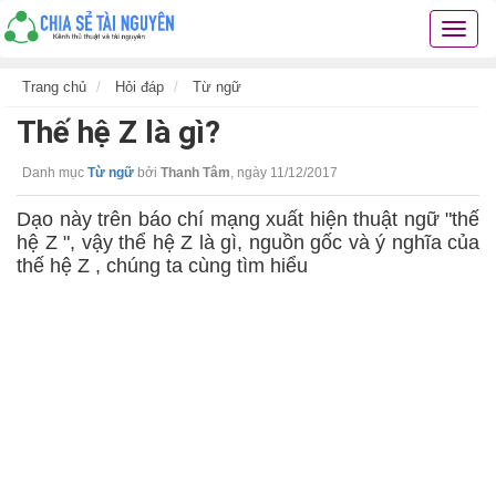
Chia
sẻ
tài
Trang chủ
Hỏi đáp
Từ ngữ
nguyê
Thế hệ Z là gì?
kiến
thức
cuộc
Danh mục
Từ ngữ
bởi
Thanh Tâm
,
ngày 11/12/2017
sống
Dạo này trên báo chí mạng xuất hiện thuật ngữ "thế
các
hệ Z ", vậy thể hệ Z là gì, nguồn gốc và ý nghĩa của
thủ
thế hệ Z , chúng ta cùng tìm hiểu
thuật
hay