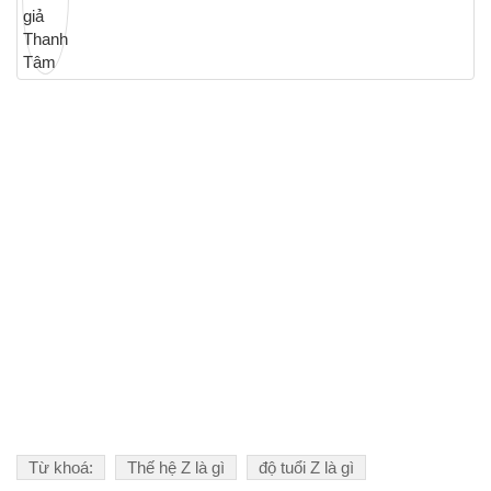
Từ khoá:
Thế hệ Z là gì
độ tuổi Z là gì