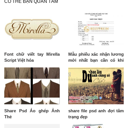
CÓ THỂ BẠN QUAN TÂM
Font chữ viết tay Mirella
Mẫu phiếu xác nhận lương
Script Việt hóa
mới nhất bạn cần có khi
làm hồ sơ vay ở ngân hàng
(Mẫu 1)
Share Psd Áo ghép Ảnh
share file psd anh đợi tâm
Thẻ
trạng đẹp