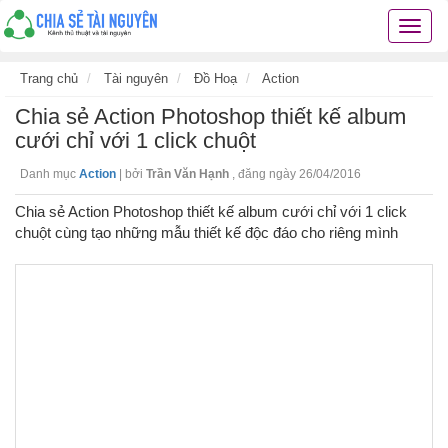
Chia
sẻ
tài
Trang chủ
Tài nguyên
Đồ Hoạ
Action
nguyê
Chia sẻ Action Photoshop thiết kế album
kiến
thức
cưới chỉ với 1 click chuột
cuộc
Danh mục
Action
|
bởi
Trần Văn Hạnh
,
đăng ngày 26/04/2016
sống
các
Chia sẻ Action Photoshop thiết kế album cưới chỉ với 1 click
thủ
chuột cùng tạo những mẫu thiết kế độc đáo cho riêng mình
thuật
hay