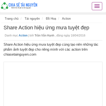
Chia
sẻ
tài
Trang chủ
Tài nguyên
Đồ Hoạ
Action
nguyê
Share Action hiệu ứng mưa tuyệt đẹp
kiến
thức
Danh mục
Action
|
bởi
Trần Văn Hạnh
,
đăng ngày 18/04/2016
cuộc
sống
Share Action hiệu ứng mưa tuyệt đẹp cùng tạo nên những tác
các
phẩm ảnh tuyệt đẹp cho riêng mình với các action trên
thủ
chiasetainguyen.com
thuật
hay