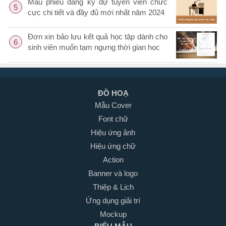
Mẫu phiếu đăng ký dự tuyển viên chức
5
cực chi tiết và đầy đủ mới nhất năm 2024
Đơn xin bảo lưu kết quả học tập dành cho
6
sinh viên muốn tạm ngưng thời gian học
ĐỒ HOẠ
Mẫu Cover
Font chữ
Hiệu ứng ảnh
Hiệu ứng chữ
Action
Banner và logo
Thiệp & Lịch
Ứng dụng giải trí
Mockup