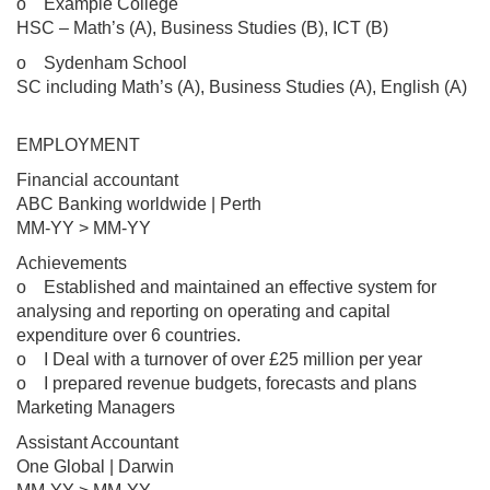
o Example College
HSC – Math’s (A), Business Studies (B), ICT (B)
o Sydenham School
SC including Math’s (A), Business Studies (A), English (A)
EMPLOYMENT
Financial accountant
ABC Banking worldwide | Perth
MM-YY > MM-YY
Achievements
o Established and maintained an effective system for
analysing and reporting on operating and capital
expenditure over 6 countries.
o I Deal with a turnover of over £25 million per year
o I prepared revenue budgets, forecasts and plans
Marketing Managers
Assistant Accountant
One Global | Darwin