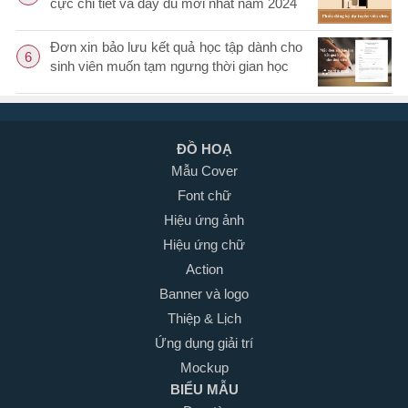
cực chi tiết và đầy đủ mới nhất năm 2024
Đơn xin bảo lưu kết quả học tập dành cho
6
sinh viên muốn tạm ngưng thời gian học
ĐỒ HOẠ
Mẫu Cover
Font chữ
Hiệu ứng ảnh
Hiệu ứng chữ
Action
Banner và logo
Thiệp & Lịch
Ứng dụng giải trí
Mockup
BIỂU MẪU