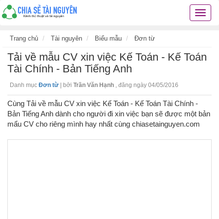
Chia
sẻ
tài
Trang chủ
Tài nguyên
Biểu mẫu
Đơn từ
nguyê
Tải về mẫu CV xin việc Kế Toán - Kế Toán
kiến
thức
Tài Chính - Bản Tiếng Anh
cuộc
Danh mục
Đơn từ
|
bởi
Trần Văn Hạnh
,
đăng ngày 04/05/2016
sống
các
Cùng Tải về mẫu CV xin việc Kế Toán - Kế Toán Tài Chính -
thủ
Bản Tiếng Anh dành cho người đi xin việc bạn sẽ được một bản
thuật
mẩu CV cho riêng mình hay nhất cùng chiasetainguyen.com
hay