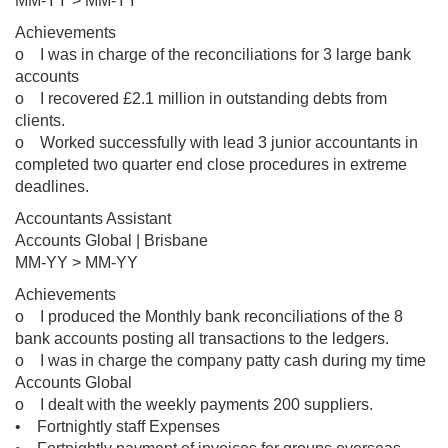
MM-YY > MM-YY
Achievements
o I was in charge of the reconciliations for 3 large bank
accounts
o I recovered £2.1 million in outstanding debts from
clients.
o Worked successfully with lead 3 junior accountants in
completed two quarter end close procedures in extreme
deadlines.
Accountants Assistant
Accounts Global | Brisbane
MM-YY > MM-YY
Achievements
o I produced the Monthly bank reconciliations of the 8
bank accounts posting all transactions to the ledgers.
o I was in charge the company patty cash during my time
Accounts Global
o I dealt with the weekly payments 200 suppliers.
• Fortnightly staff Expenses