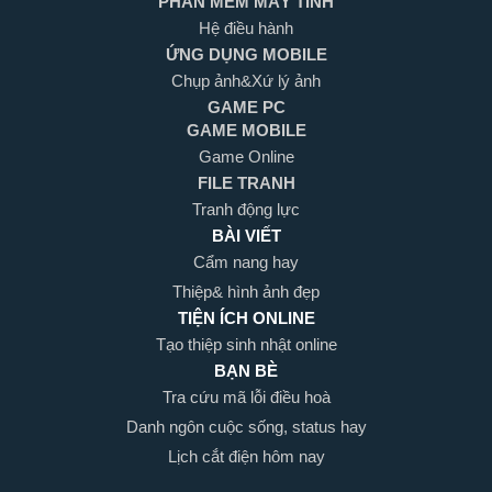
PHẦN MỀM MÁY TÍNH
Hệ điều hành
ỨNG DỤNG MOBILE
Chụp ảnh&Xứ lý ảnh
GAME PC
GAME MOBILE
Game Online
FILE TRANH
Tranh động lực
BÀI VIẾT
Cẩm nang hay
Thiệp& hình ảnh đẹp
TIỆN ÍCH ONLINE
Tạo thiệp sinh nhật online
BẠN BÈ
Tra cứu mã lỗi điều hoà
Danh ngôn cuộc sống, status hay
Lịch cắt điện hôm nay