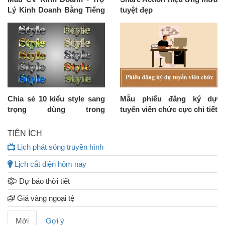
Lý Kinh Doanh Bằng Tiếng
tuyệt đẹp
Anh
Chia sẻ 10 kiểu style sang
Mẫu phiếu đăng ký dự
trọng dùng trong
tuyển viên chức cực chi tiết
photoshop
và đầy đủ mới nhất năm
2024
TIỆN ÍCH
Lịch phát sóng truyền hình
Lịch cắt điện hôm nay
Dự báo thời tiết
Giá vàng ngoại tệ
Mới
Gợi ý