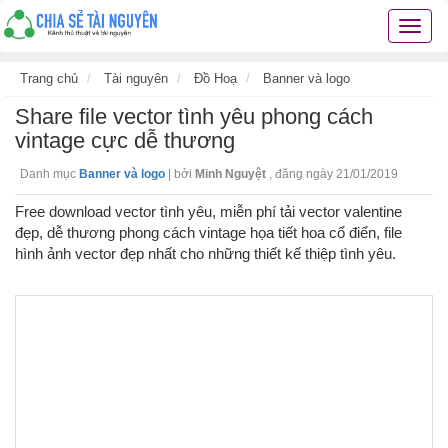
Chia
sẻ
tài
Trang chủ
Tài nguyên
Đồ Hoạ
Banner và logo
nguyê
Share file vector tình yêu phong cách
kiến
thức
vintage cực dễ thương
cuộc
Danh mục
Banner và logo
|
bởi
Minh Nguyệt
,
đăng ngày 21/01/2019
sống
các
Free download vector tình yêu, miễn phí tải vector valentine
thủ
đẹp, dễ thương phong cách vintage họa tiết hoa cổ điển, file
thuật
hình ảnh vector đẹp nhất cho những thiết kế thiệp tình yêu.
hay