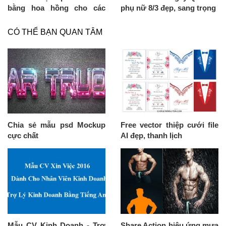
bằng hoa hồng cho các
phụ nữ 8/3 đẹp, sang trọng
thiết kế về tình yêu
CÓ THỂ BẠN QUAN TÂM
Chia sẻ mẫu psd Mockup
Free vector thiệp cưới file
cực chất
AI đẹp, thanh lịch
Mẫu CV Kinh Doanh - Trợ
Share Action hiệu ứng mưa