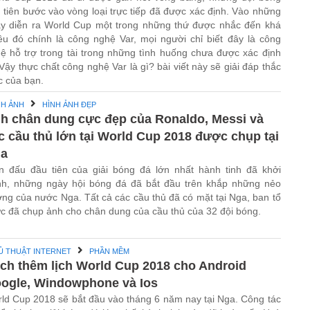
 tiên bước vào vòng loại trực tiếp đã được xác định. Vào những
y diễn ra World Cup một trong những thứ được nhắc đến khá
ều đó chính là công nghệ Var, mọi người chỉ biết đây là công
ệ hỗ trợ trong tài trong những tình huống chưa được xác định
 Vậy thực chất công nghệ Var là gì? bài viết này sẽ giải đáp thắc
 của bạn.
NH ẢNH
HÌNH ẢNH ĐẸP
h chân dung cực đẹp của Ronaldo, Messi và
c cầu thủ lớn tại World Cup 2018 được chụp tại
a
n đấu đầu tiên của giải bóng đá lớn nhất hành tinh đã khởi
nh, những ngày hội bóng đá đã bắt đầu trên khắp những nẻo
ng của nước Nga. Tất cả các cầu thủ đã có mặt tại Nga, ban tổ
c đã chụp ảnh cho chân dung của cầu thủ của 32 đội bóng.
Ủ THUẬT INTERNET
PHẦN MỀM
ch thêm lịch World Cup 2018 cho Android
ogle, Windowphone và Ios
ld Cup 2018 sẽ bắt đầu vào tháng 6 năm nay tại Nga. Công tác