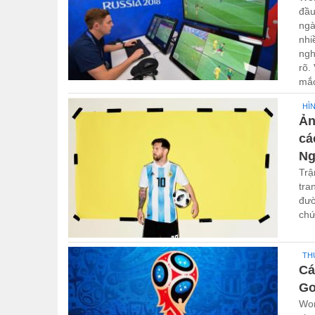
đầu
ngà
nhi
ngh
rõ.
mắc
HÌ
Ản
cá
Ng
Trậ
tra
đườ
chứ
TH
Cá
Go
Wor