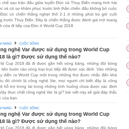
 chế sau trận đấu giữa tuyển Đức và Thụy Điển mang tính hài
c và cả sự khâm phục trước tinh thần chiến đấu không bỏ cuộc
 Đức có chiến thắng nghẹt thở 2-1 ở những phút bù giờ cuối
g trước Thụy Điển. Đây là chiến thắng được đánh giá mở toang
h cửa đi tiếp của Đức ở World Cup 2018.
M NANG
CUỘC SỐNG
ng nghệ Var được sử dụng trong World Cup
18 là gì? Được sử dụng thế nào?
ld Cup 2018 đã đi được gần hết vòng bảng, những đội bóng
 tiên bước vào vòng loại trực tiếp đã được xác định. Vào những
y diễn ra World Cup một trong những thứ được nhắc đến khá
ều đó chính là công nghệ Var, mọi người chỉ biết đây là công
ệ hỗ trợ trong tài trong những tình huống chưa được xác định
 Vậy thực chất công nghệ Var là gì? bài viết này sẽ giải đáp thắc
 của bạn.
M NANG
CUỘC SỐNG
ng nghệ Var được sử dụng trong World Cup
18 là gì? Được sử dụng thế nào?
ld Cup 2018 đã đi được gần hết vòng bảng, những đội bóng