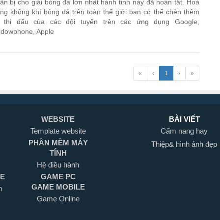
ẩn bị cho giải bóng đá lớn nhất hành tinh này đã hoàn tất. Hoà
ng không khí bóng đá trên toàn thế giới bạn có thể chèn thêm
h thi đấu của các đội tuyển trên các ứng dụng Google,
dowphone, Apple
«
‹
1
›
»
WEBSITE
BÀI VIẾT
Template website
Cẩm nang hay
PHẦN MỀM MÁY
Thiệp& hình ảnh đẹp
TÍNH
Hệ điều hành
LE
GAME PC
GAME MOBILE
h
Game Online