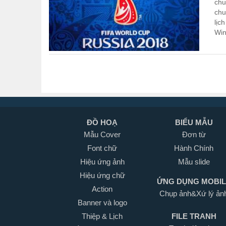
chu
chu
lịc
Win
ĐỒ HOẠ
BIỂU MẪU
Mẫu Cover
Đơn từ
Font chữ
Hành Chính
Hiệu ứng ảnh
Mẫu slide
Hiệu ứng chữ
ỨNG DỤNG MOBI
Action
Chụp ảnh&Xứ lý ản
Banner và logo
Thiệp & Lịch
FILE TRANH