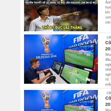
Ảnh
hướ
khi
cùn
các
CẨ
Cô
20
Wor
đầu
ngà
nhi
ngh
rõ.
mắc
CẨ
Cô
20
Wor