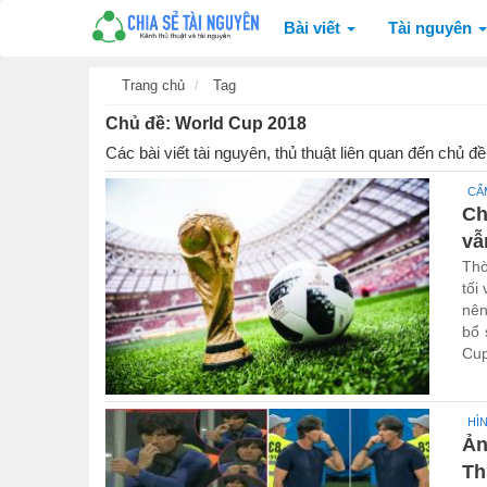
Bài viết
Tài nguyên
Trang chủ
Tag
Chủ đề: World Cup 2018
Các bài viết tài nguyên, thủ thuật liên quan đến chủ 
CẨ
Ch
vẫ
Thờ
tối
nên
bổ 
Cu
HÌ
Ản
Th