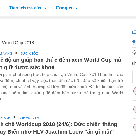
Tiện ích tra cứu
Công cụ
T
đề: World Cup 2018
M NANG
SỨC KHỎE
ế độ ăn giúp bạn thức đêm xem World Cup mà
n giữ được sức khoẻ
i gian phát sóng trực tiếp các trận World Cup 2018 hầu hết vào
 và đêm, chính vì vậy việc theo dõi các trận đấu sẽ khiến bạn trở
 mệt mỏi và ảnh hưởng rất lớn đến sức khoẻ. Để bù lại bạn cần
sung thêm dinh dưỡng để đảm bảo sức khoẻ trong mùa World
p
NH ẢNH
ẢNH ĐỘC LẠ
h chế Worldcup 2018 (24/6): Đức chiến thắng
ụy Điển nhờ HLV Joachim Loew "ăn gỉ mũi"