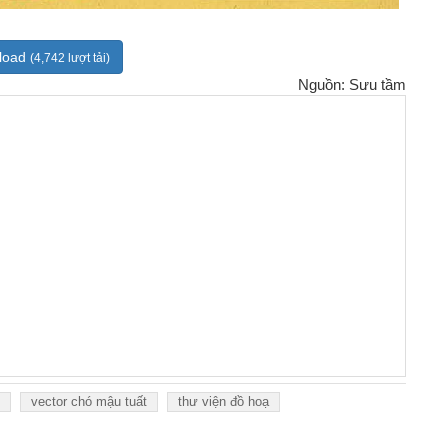
load
(4,742 lượt tải)
Nguồn: Sưu tầm
vector chó mậu tuất
thư viện đồ hoạ