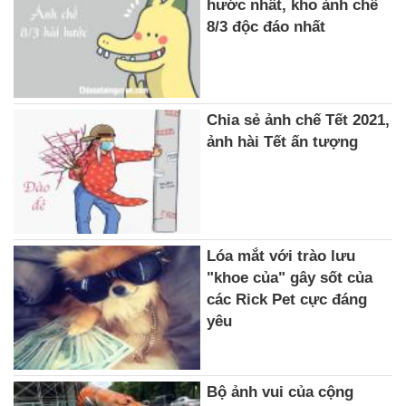
hước nhất, kho ảnh chế
8/3 độc đáo nhất
Chia sẻ ảnh chế Tết 2021,
ảnh hài Tết ấn tượng
Lóa mắt với trào lưu
"khoe của" gây sốt của
các Rick Pet cực đáng
yêu
Bộ ảnh vui của cộng