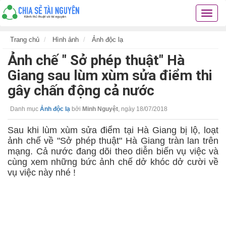
Chia
sẻ
tài
Trang chủ
Hình ảnh
Ảnh độc lạ
nguyê
Ảnh chế " Sở phép thuật" Hà
kiến
thức
Giang sau lùm xùm sửa điểm thi
cuộc
gây chấn động cả nước
sống
các
Danh mục
Ảnh độc lạ
bởi
Minh Nguyệt
,
ngày 18/07/2018
thủ
thuật
Sau khi lùm xùm sửa điểm tại Hà Giang bị lộ, loạt
hay
ảnh chế về "Sở phép thuật" Hà Giang tràn lan trên
mạng. Cả nước đang dõi theo diễn biến vụ việc và
cùng xem những bức ảnh chế dở khóc dở cười về
vụ việc này nhé !