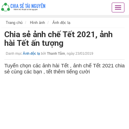
Chia
sẻ
tài
Trang chủ
Hình ảnh
Ảnh độc lạ
nguyê
Chia sẻ ảnh chế Tết 2021, ảnh
kiến
thức
hài Tết ấn tượng
cuộc
sống
Danh mục
Ảnh độc lạ
bởi
Thanh Tâm
,
ngày 23/01/2019
các
thủ
Tuyển chọn các ảnh hài Tết , ảnh chế Tết 2021 chia
thuật
sẻ cùng các bạn , tết thêm tiếng cười
hay