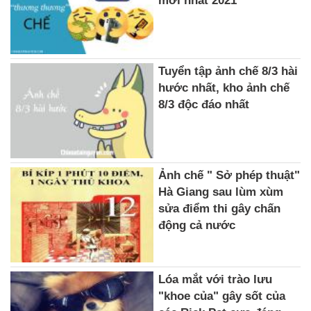
mới nhất 2021
Tuyển tập ảnh chế 8/3 hài
hước nhất, kho ảnh chế
8/3 độc đáo nhất
Ảnh chế " Sở phép thuật"
Hà Giang sau lùm xùm
sửa điểm thi gây chấn
động cả nước
Lóa mắt với trào lưu
"khoe của" gây sốt của