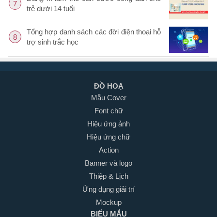
7
trẻ dưới 14 tuổi
Tổng hợp danh sách các đời điện thoại hỗ
8
trợ sinh trắc học
ĐỒ HOẠ
Mẫu Cover
Font chữ
Hiệu ứng ảnh
Hiệu ứng chữ
Action
Banner và logo
Thiệp & Lịch
Ứng dụng giải trí
Mockup
BIỂU MẪU