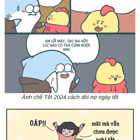
Ảnh chế Tết 2024 cách đòi nợ ngày tết