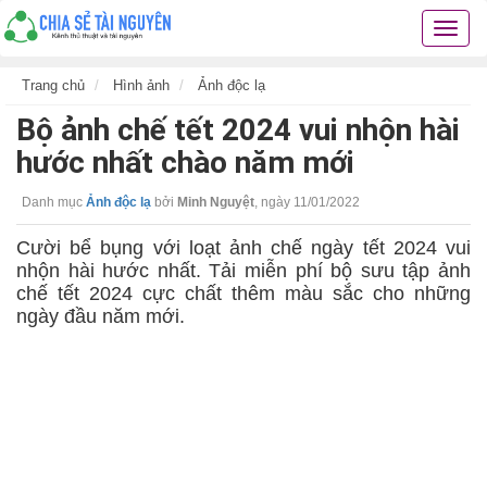
Chia
sẻ
tài
Trang chủ
Hình ảnh
Ảnh độc lạ
nguyê
Bộ ảnh chế tết 2024 vui nhộn hài
kiến
thức
hước nhất chào năm mới
cuộc
sống
Danh mục
Ảnh độc lạ
bởi
Minh Nguyệt
,
ngày 11/01/2022
các
thủ
Cười bể bụng với loạt ảnh chế ngày tết 2024 vui
thuật
nhộn hài hước nhất. Tải miễn phí bộ sưu tập ảnh
hay
chế tết 2024 cực chất thêm màu sắc cho những
ngày đầu năm mới.