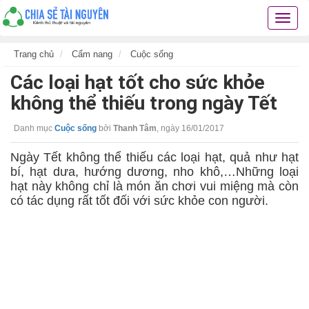
Chia
sẻ
tài
Trang chủ
Cẩm nang
Cuộc sống
nguyê
Các loại hạt tốt cho sức khỏe
kiến
thức
không thể thiếu trong ngày Tết
cuộc
sống
Danh mục
Cuộc sống
bởi
Thanh Tâm
,
ngày 16/01/2017
các
thủ
Ngày Tết không thể thiếu các loại hạt, quả như hạt
thuật
bí, hạt dưa, hướng dương, nho khô,…Những loại
hay
hạt này không chỉ là món ăn chơi vui miệng mà còn
có tác dụng rất tốt đối với sức khỏe con người.