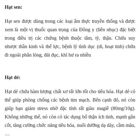
Hạt sen:
Hạt sen được dùng trong các loại ẩm thực truyền thống và được
xem là một vị thuốc quan trọng của Đông y (liên nhục) đặc biệt
trong điều trị các chứng bệnh thuộc tâm, tỳ, thận. Chữa suy
nhược thần kinh và thể lực, bệnh lý tình dục (di, hoạt tinh) chữa
đi ngoài phân lỏng, đái đục, khí hư ra nhiều
Hạt dẻ:
Hạt dẻ chứa hàm lượng chất xơ rất lớn tốt cho tiêu hóa. Hạt dẻ có
thể giúp phòng chống các bệnh tim mạch. Bên cạnh đó, nó còn
giúp bạn giảm stress nhờ đặc tính rất giàu magiê (80mg/10g).
Không những thế, nó còn có tác dụng bổ thận ích tinh, mạnh gân
cốt, tăng cường chức năng tiêu hóa, nuôi dưỡng dạ dày, cầm máu,
…