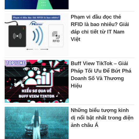
Phạm vi đầu đọc thẻ
RFID là bao nhiêu? Giải
đáp chi tiết từ IT Nam
Việt
Buff View TikTok – Giải
Pháp Tối Ưu Để Bứt Phá
Doanh Số Và Thương
Hiệu
Những biểu tượng kinh
dị nổi bật nhất trong điện
ảnh châu Á