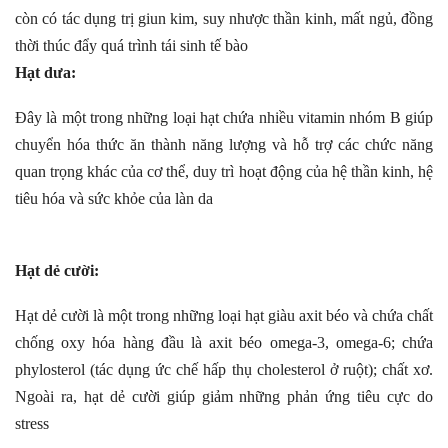
còn có tác dụng trị giun kim, suy nhược thần kinh, mất ngủ, đồng
thời thúc đẩy quá trình tái sinh tế bào
Hạt dưa:
Đ
ây là một trong những loại hạt chứa nhiều vitamin nhóm B giúp
chuyển hóa thức ăn thành năng lượng và hỗ trợ các chức năng
quan trọng khác của cơ thể, duy trì hoạt động của hệ thần kinh, hệ
tiêu hóa và sức khỏe của làn da
Hạt dẻ cười:
Hạt dẻ cười là một trong những loại hạt giàu axit béo và chứa chất
chống oxy hóa hàng đầu là axit béo omega-3, omega-6; chứa
phylosterol (tác dụng ức chế hấp thụ cholesterol ở ruột); chất xơ.
Ngoài ra, hạt dẻ cười giúp giảm những phản ứng tiêu cực do
stress