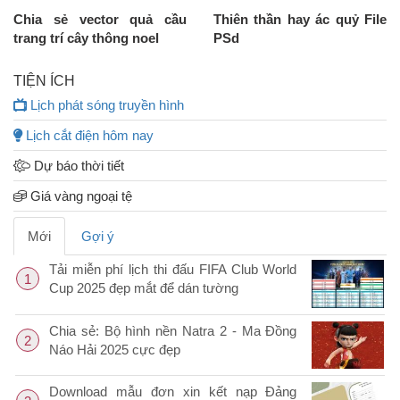
Chia sẻ vector quả cầu
Thiên thần hay ác quỷ File
trang trí cây thông noel
PSd
TIỆN ÍCH
Lịch phát sóng truyền hình
Lịch cắt điện hôm nay
Dự báo thời tiết
Giá vàng ngoại tệ
Mới
Gợi ý
Tải miễn phí lịch thi đấu FIFA Club World
1
Cup 2025 đẹp mắt để dán tường
Chia sẻ: Bộ hình nền Natra 2 - Ma Đồng
2
Náo Hải 2025 cực đẹp
Download mẫu đơn xin kết nạp Đảng