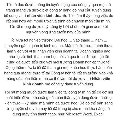
Tôi có đọc được thông tin tuyển dụng của công ty qua một số
trang mạng và được biết công ty đang có nhu cầu tuyển dụng
bổ sung vị trí
nhân viên kinh doanh
. Tôi cảm thấy công việc đó
rất phù hợp với mong ước và trình độ chuyên môn của mình.
Tôi rất mong được quý công ty bớt chút thời gian xem xét
nguyện vọng ứng tuyển này của mình.
Tồi vừa tốt nghiệp trường Đại học … vào tháng ... năm ...
chuyên ngành quản trị kinh doanh. Mặc dù tôi chưa chính thức
làm việc với vị trí nhân viên kinh doanh tại Doanh nghiệp nào
nhưng với tinh thần ham học hỏi và quá trình đi thực tập tôi
cũng đã được tiếp xúc với môi trường Doanh nghiệp thực tế,
Cộng thêm nữa là tôi đã tham gia một khóa hoc thực hành bán
hàng qua mạng thực tế tại Công ty nên tôi rất tin tưởng vào khả
năng của bản thân mình có thể làm tốt được ví trí
Nhân viên
kinh doanh
mà công ty đang tuyển dụng.
Tôi rất mong muốn được làm việc tại công ty mình để có cơ hội
phát triển được khả năng của bản thân, vận dụng được những
kiến thức – kỹ năng mà mình đã được học. Để có thể săn sàng
ứng tuyển cho vị trí này tôi đã trang bị cho mình khả năng sử
dụng máy tính thành thạo, như Microsoft Word, Excel,