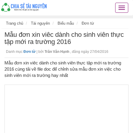
Chia
sẻ
tài
Trang chủ
Tài nguyên
Biểu mẫu
Đơn từ
nguyê
Mẫu đơn xin viêc dành cho sinh viên thực
kiến
thức
tập mới ra trường 2016
cuộc
Danh mục
Đơn từ
|
bởi
Trần Văn Hạnh
,
đăng ngày 27/04/2016
sống
các
Mẫu đơn xin viêc dành cho sinh viên thực tập mới ra trường
thủ
2016 cùng tải về file doc để chỉnh sửa mẫu đơn xin việc cho
thuật
sinh viên mới ra trường hay nhất
hay