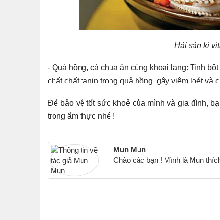
Hải sản kị vi
- Quả hồng, cà chua ăn cùng khoai lang: Tinh bột tr
chất chất tanin trong quả hồng, gây viêm loét và 
Để bảo vệ tốt sức khoẻ của mình và gia đình, b
trong ẩm thực nhé !
Mun Mun
Chào các bạn ! Mình là Mun thích 