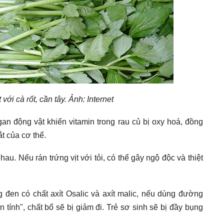
ới cà rốt, cần tây. Ảnh: Internet
 gan động vật khiến vitamin trong rau củ bị oxy hoá, đồng
t của cơ thể.
hau. Nếu rán trứng vịt với tỏi, có thể gây ngộ độc và thiệt
đen có chất axít Osalic và axít malic, nếu dùng đường
n tính", chất bổ sẽ bị giảm đi. Trẻ sơ sinh sẽ bị đầy bụng