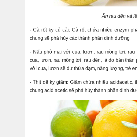
Ăn rau dền và lê
- Cà rốt kỵ củ cải: Cà rốt chứa nhiều enzym phâ
chung sẽ phá hủy các thành phần dinh dưỡng
- Nấu phô mai với cua, lươn, rau mồng tơi, r
cua, lươn, rau mồng tơi, rau dền, là do bản th
với cua, lươn sẽ dư thừa đạm, năng lượng, trẻ e
- Thịt dê kỵ giấm: Giấm chứa nhiều acidacetic, 
chung acid acetic sẽ phá hủy thành phần dinh dưỡ