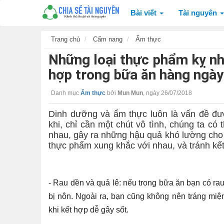
Bài viết
Tài nguyên
Trang chủ
Cẩm nang
Ẩm thực
Những loại thực phẩm kỵ nh
hợp trong bữa ăn hàng ngày 
Danh mục
Ẩm thực
bởi
Mun Mun
,
ngày 26/07/2018
Dinh dưỡng và ẩm thực luôn là vấn đề đư
khi, chỉ cần một chút vô tình, chúng ta có
nhau, gây ra những hậu quả khó lường cho
thực phẩm xung khắc với nhau, và tránh kết
- Rau dền và quả lê: nếu trong bữa ăn bạn có ra
bị nôn. Ngoài ra, bạn cũng không nên tráng miệ
khi kết hợp dễ gây sốt.